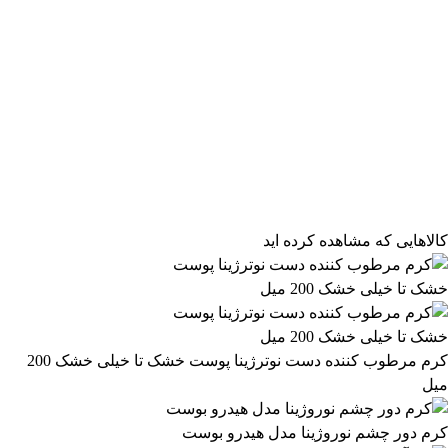
فیلتر محصولات
فیلتر براساس قیمت:
از
تا
تومان
مرتب‌سازی محصولات
کالاهایی که مشاهده کرده اید
مرتب‌سازی:
415,499 تومان
پیش‌فرض
محبوب‌ترین
491,799 تومان
بالاترین امتیاز
newest
ارزان‌ترین
گران‌ترین
اعمال فیلتر قیمت
موجودها اول
وضعیت کالا
نمایش کالاهای موجود
کرم مرطوب کننده دست نوترژینا پوست خشک تا خیلی خشک 200
میل
فیلتر بر اساس برند:
BALANCE
کرم دور چشم نوروژینا مدل هیدرو بوست
10