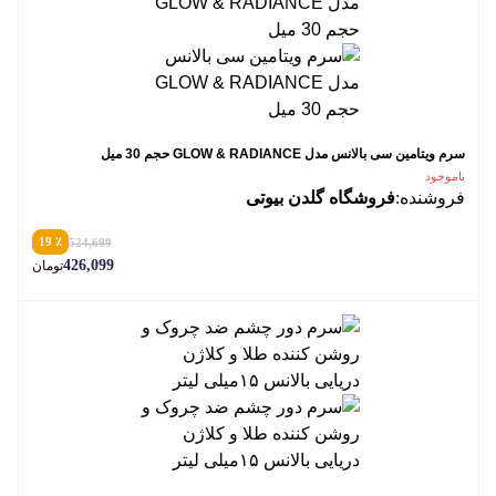
سرم ویتامین سی بالانس مدل GLOW & RADIANCE حجم 30 میل
ناموجود
فروشنده:
فروشگاه گلدن بیوتی
٪ 19
524,699
426,099
تومان