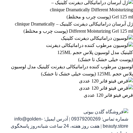
فیلتر بر اساس دسته بندی:
آرایشی و بهداشتی
بهداشتی و پوستی
303
558
ژل آبرسان دراماتیکالی دیفرنت کلینیک – clinique Dramatically
Different Moisturizing Gel 125 ml (پوست چرب و مختلط)
رژ لب مدادی لچیک
863,399
تومان
لوسیون مرطوب کننده دراماتیکالی دیفرنت کلینیک مدل لوسیون
پلاس حجم 125ML (پوست خیلی خشک تا خشک)
قرص فیتو فانر 120 عددی
شماره تماس:
09379200269
|
آدرس ایمیل:
info@golden-
رژ ل
beauty.store
|
هفت روز هفته، 24 ساعت شبانه‌روز پاسخگوی