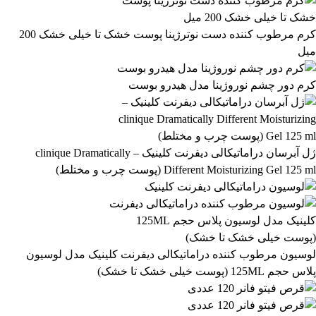
گران‌ترین
اعمال فیلتر قیمت
موجودها اول
وضعیت کالا
نمایش کالاهای موجود
کرم مرطوب کننده دست نوترژینا پوست خشک تا خیلی خشک 200
میل
فیلتر بر اساس برند:
IsaDora
کرم دور چشم نوروژینا مدل هیدرو بوست
2
فیلتر بر اساس دسته بندی:
آرایشی و بهداشتی
بهداشتی و پوستی
303
558
ژل آبرسان دراماتیکالی دیفرنت کلینیک – clinique Dramatically
Different Moisturizing Gel 125 ml (پوست چرب و مختلط)
رژ لب مدادی لچیک
863,399
تومان
لوسیون مرطوب کننده دراماتیکالی دیفرنت کلینیک مدل لوسیون
پلاس حجم 125ML (پوست خیلی خشک تا خشک)