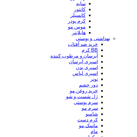
سایه
کانتور
کانسیلر
کرم پودر
موس مو
هایلایتر
بهداشتی و پوستی
خرید ضد آفتاب
BB کرم
آبرسان و مرطوب کننده
اسپری آبرسان
اسپری بدن
اسپری لباس
تونر
دور چشم
خرید روغن مو
ژل شست و شو
سرم پوستی
سرم مو
شامپو
کرم دست
ماسک مو
مام