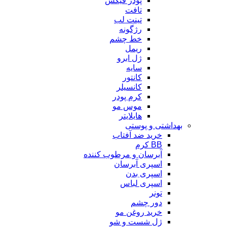
پودر فیکس
تافت
تینت لب
رژگونه
خط چشم
ریمل
ژل ابرو
سایه
کانتور
کانسیلر
کرم پودر
موس مو
هایلایتر
بهداشتی و پوستی
خرید ضد آفتاب
BB کرم
آبرسان و مرطوب کننده
اسپری آبرسان
اسپری بدن
اسپری لباس
تونر
دور چشم
خرید روغن مو
ژل شست و شو