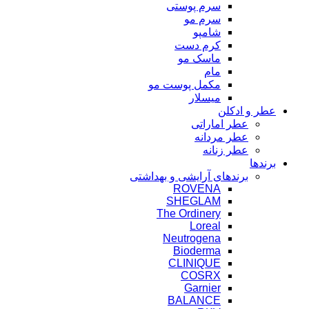
سرم پوستی
سرم مو
شامپو
کرم دست
ماسک مو
مام
مکمل پوست مو
میسلار
عطر و ادکلن
عطر اماراتی
عطر مردانه
عطر زنانه
برندها
برندهای آرایشی و بهداشتی
ROVENA
SHEGLAM
The Ordinery
Loreal
Neutrogena
Bioderma
CLINIQUE
COSRX
Garnier
BALANCE