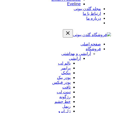
Eveline
مجله گلدن بیوتی
ارتباط با ما
درباره ما
صفحه اصلی
فروشگاه
آرایشی و بهداشتی
آرایشی
بالم لب
پرایمر
پنکیک
پودر بیک
پودر فیکس
تافت
تینت لب
رژگونه
خط چشم
ریمل
ژل ابرو