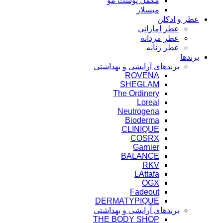
مکمل پوست مو
میسلار
عطر و ادکلن
عطر اماراتی
عطر مردانه
عطر زنانه
برندها
برندهای آرایشی و بهداشتی
ROVENA
SHEGLAM
The Ordinery
Loreal
Neutrogena
Bioderma
CLINIQUE
COSRX
Garnier
BALANCE
RKV
LAttafa
OGX
Fadeout
DERMATYPIQUE
برندهای آرایشی و بهداشتی
THE BODY SHOP