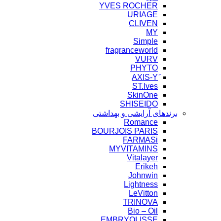
YVES ROCHER
URIAGE
CLIVEN
MY
Simple
fragranceworld
VURV
PHYTO
ST.Ives
SkinOne
SHISEIDO
برندهای آرایشی و بهداشتی
Romance
BOURJOIS PARIS
FARMASi
MYVITAMINS
Vitalayer
Erikeh
Johnwin
Lightness
LeVitton
TRINOVA
Bio – Oil
EMBRYOLISSE