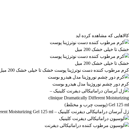
مرتب‌سازی محصولات
مرتب‌سازی:
پیش‌فرض
محبوب‌ترین
بالاترین امتیاز
newest
ارزان‌ترین
گران‌ترین
کالاهایی که مشاهده کرده اید
کرم مرطوب کننده دست نوترژینا پوست خشک تا خیلی خشک 200 میل
کرم دور چشم نوروژینا مدل هیدرو بوست
ژل آبرسان دراماتیکالی دیفرنت کلینیک – clinique Dramatically Different Moisturizing Gel 125 ml (پوست چرب و مختلط)