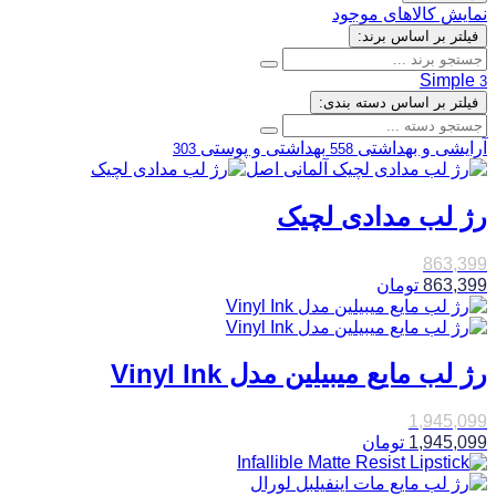
نمایش کالاهای موجود
فیلتر بر اساس برند:
Simple
3
فیلتر بر اساس دسته بندی:
آرایشی و بهداشتی
بهداشتی و پوستی
303
558
رژ لب مدادی لچیک
863,399
863,399
تومان
رژ لب مایع میبیلین مدل Vinyl Ink
1,945,099
1,945,099
تومان