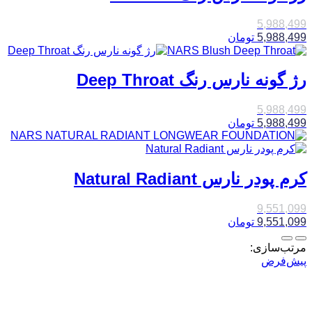
5,988,499
5,988,499
تومان
رژ گونه نارس رنگ Deep Throat
5,988,499
5,988,499
تومان
کرم پودر نارس Natural Radiant
9,551,099
9,551,099
تومان
مرتب‌سازی:
پیش‌فرض