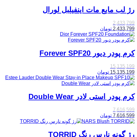
رژ لب مایع مات اینفیلبل لورال
2,433,799
2,433,799
تومان
کرم پودر دیور Forever SPF20
15,135,199
15,135,199
تومان
کرم پودر استی لادر Double Wear
7,616,599
7,616,599
تومان
رژ گونه نارس رنگ TORRID