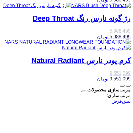
رژ گونه نارس رنگ Deep Throat
5,988,499
5,988,499
تومان
کرم پودر نارس Natural Radiant
9,551,099
9,551,099
تومان
مرتب‌سازی محصولات
مرتب‌سازی:
پیش‌فرض