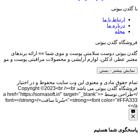
با گلدن بیوتی
ارتباط با ما
درباره ما
مجله
فروشگاه گلدن بیوتی
گلدن بیوتی دوست سلامتی پوست و موی شما »» ارائه برندهای
معتبر عطر، ادکلن، لوازم آرایشی و محصولات مراقبتی پوست و مو
نمایش بیشتر
- بستن
تمام حقوق مادی و معنوی این وب سایت محفوظ و در اختیار
فروشگاه گلدن بیوتی می باشد Copyright ©2023<br /><br
/>طراحی توسط <a href="https://sornasoft.ir/" target="_blank">
<strong><font color="#FFA333">سُرنا سافت</font></strong>
</a>
پاسخگوی شما هستیم