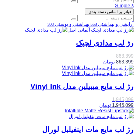
Simple
3
فیلتر بر اساس دسته بندی:
آرایشی و بهداشتی
بهداشتی و پوستی
303
558
رژ لب مدادی لچیک
863,399
863,399
تومان
رژ لب مایع میبیلین مدل Vinyl Ink
1,945,099
1,945,099
تومان
رژ لب مایع مات اینفیلبل لورال