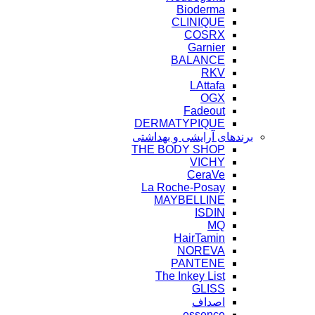
Bioderma
CLINIQUE
COSRX
Garnier
BALANCE
RKV
LAttafa
OGX
Fadeout
DERMATYPIQUE
برندهای آرایشی و بهداشتی
THE BODY SHOP
VICHY
CeraVe
La Roche-Posay
MAYBELLINE
ISDIN
MQ
HairTamin
NOREVA
PANTENE
The Inkey List
GLISS
اصداف
essence