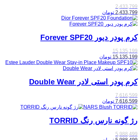
2,433,799
2,433,799
تومان
کرم پودر دیور Forever SPF20
15,135,199
15,135,199
تومان
کرم پودر استی لادر Double Wear
7,616,599
7,616,599
تومان
رژ گونه نارس رنگ TORRID
5,988,499
5,988,499
تومان