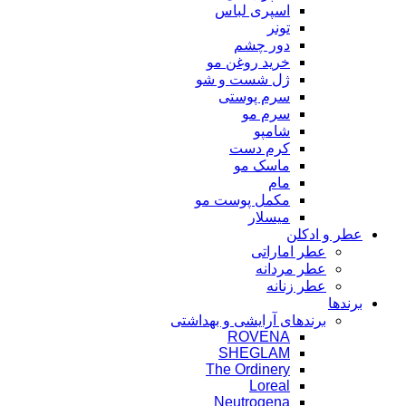
اسپری لباس
تونر
دور چشم
خرید روغن مو
ژل شست و شو
سرم پوستی
سرم مو
شامپو
کرم دست
ماسک مو
مام
مکمل پوست مو
میسلار
عطر و ادکلن
عطر اماراتی
عطر مردانه
عطر زنانه
برندها
برندهای آرایشی و بهداشتی
ROVENA
SHEGLAM
The Ordinery
Loreal
Neutrogena