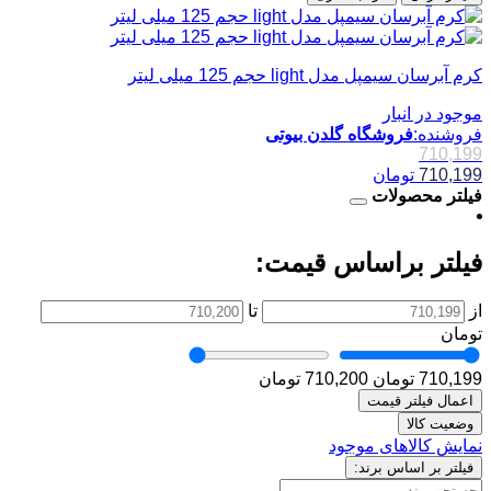
کرم آبرسان سیمپل مدل light حجم 125 میلی لیتر
موجود در انبار
فروشنده:
فروشگاه گلدن بیوتی
710,199
710,199
تومان
فیلتر محصولات
فیلتر براساس قیمت:
از
تا
تومان
710,199 تومان
710,200 تومان
اعمال فیلتر قیمت
وضعیت کالا
نمایش کالاهای موجود
فیلتر بر اساس برند: