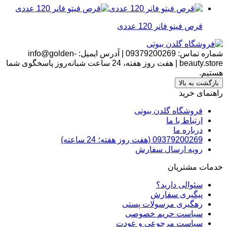
قرص فیتو فانر 120 عددی
شماره تماس:
09379200269
|
آدرس ایمیل:
info@golden-
beauty.store
|
هفت روز هفته، 24 ساعت شبانه‌روز پاسخگوی شما
هستیم.
بازگشت به بالا
راهنمای خرید
فروشگاه گلدن بیوتی
ارتباط با ما
درباره ما
09379200269 (هفت روز هفته؛ 24 ساعته)
رویه ارسال سفارش
خدمات مشتریان
سئوالی دارید؟
پیگیری سفارش
رهگیری مرسولات پستی
سیاست حریم خصوصی
سیاست مرجوعی و عودت