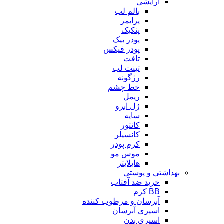
آرایشی
بالم لب
پرایمر
پنکیک
پودر بیک
پودر فیکس
تافت
تینت لب
رژگونه
خط چشم
ریمل
ژل ابرو
سایه
کانتور
کانسیلر
کرم پودر
موس مو
هایلایتر
بهداشتی و پوستی
خرید ضد آفتاب
BB کرم
آبرسان و مرطوب کننده
اسپری آبرسان
اسپری بدن