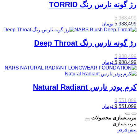
رژ گونه نارس رنگ TORRID
5,988,499
5,988,499
تومان
رژ گونه نارس رنگ Deep Throat
5,988,499
5,988,499
تومان
کرم پودر نارس Natural Radiant
9,551,099
9,551,099
تومان
مرتب‌سازی محصولات
مرتب‌سازی:
پیش‌فرض