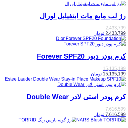
رژ لب مایع مات اینفیلبل لورال
2,433,799
2,433,799
تومان
کرم پودر دیور Forever SPF20
15,135,199
15,135,199
تومان
کرم پودر استی لادر Double Wear
7,616,599
7,616,599
تومان