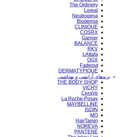
The Ordinery
Loreal
Neutrogena
Bioderma
CLINIQUE
COSRX
Garnier
BALANCE
RKV
LAttafa
OGX
Fadeout
DERMATYPIQUE
برندهای آرایشی و بهداشتی
THE BODY SHOP
VICHY
CeraVe
La Roche-Posay
MAYBELLINE
ISDIN
MQ
HairTamin
NOREVA
PANTENE