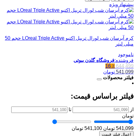
پیشنهاد ویژه
کرم آبرسان شب لورال تریپل اکتیو LOreal Triple Active حجم 50
میلی لیتر
ناموجود
فروشنده:
فروشگاه گلدن بیوتی
٪ 16
644,499
541,099
تومان
فیلتر محصولات
فیلتر براساس قیمت:
از
تا
تومان
541,099 تومان
541,100 تومان
اعمال فیلتر قیمت