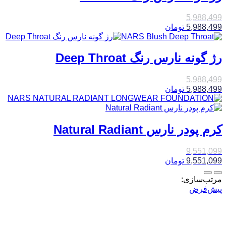
5,988,499
5,988,499
تومان
رژ گونه نارس رنگ Deep Throat
5,988,499
5,988,499
تومان
کرم پودر نارس Natural Radiant
9,551,099
9,551,099
تومان
مرتب‌سازی:
پیش‌فرض