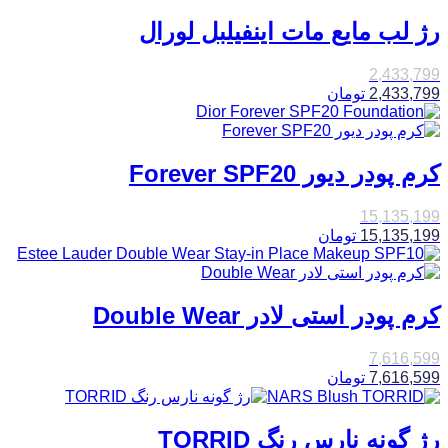
رژ لب مایع مات اینفیلبل لورال
2,433,799
2,433,799
تومان
کرم پودر دیور Forever SPF20
15,135,199
15,135,199
تومان
کرم پودر استی لادر Double Wear
7,616,599
7,616,599
تومان
رژ گونه نارس رنگ TORRID