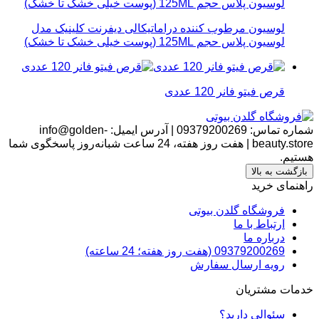
لوسیون مرطوب کننده دراماتیکالی دیفرنت کلینیک مدل
لوسیون پلاس حجم 125ML (پوست خیلی خشک تا خشک)
قرص فیتو فانر 120 عددی
شماره تماس:
09379200269
|
آدرس ایمیل:
info@golden-
beauty.store
|
هفت روز هفته، 24 ساعت شبانه‌روز پاسخگوی شما
هستیم.
بازگشت به بالا
راهنمای خرید
فروشگاه گلدن بیوتی
ارتباط با ما
درباره ما
09379200269 (هفت روز هفته؛ 24 ساعته)
رویه ارسال سفارش
خدمات مشتریان
سئوالی دارید؟