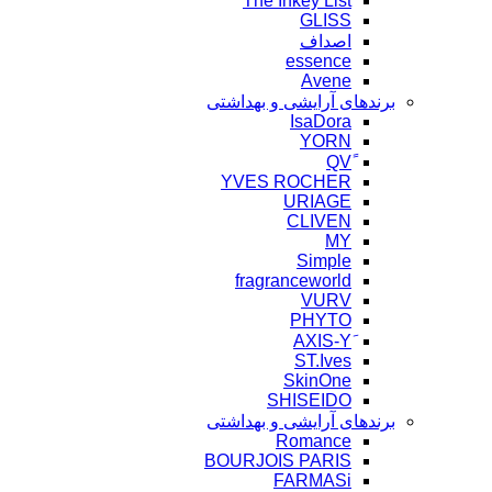
The Inkey List
GLISS
اصداف
essence
Avene
برندهای آرایشی و بهداشتی
IsaDora
YORN
YVES ROCHER
URIAGE
CLIVEN
MY
Simple
fragranceworld
VURV
PHYTO
ST.Ives
SkinOne
SHISEIDO
برندهای آرایشی و بهداشتی
Romance
BOURJOIS PARIS
FARMASi