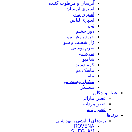
آبرسان و مرطوب کننده
اسپری آبرسان
اسپری بدن
اسپری لباس
تونر
دور چشم
خرید روغن مو
ژل شست و شو
سرم پوستی
سرم مو
شامپو
کرم دست
ماسک مو
مام
مکمل پوست مو
میسلار
عطر و ادکلن
عطر اماراتی
عطر مردانه
عطر زنانه
برندها
برندهای آرایشی و بهداشتی
ROVENA
SHEGLAM