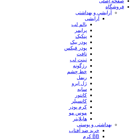
صفحه اصلی
فروشگاه
آرایشی و بهداشتی
آرایشی
بالم لب
پرایمر
پنکیک
پودر بیک
پودر فیکس
تافت
تینت لب
رژگونه
خط چشم
ریمل
ژل ابرو
سایه
کانتور
کانسیلر
کرم پودر
موس مو
هایلایتر
بهداشتی و پوستی
خرید ضد آفتاب
BB کرم