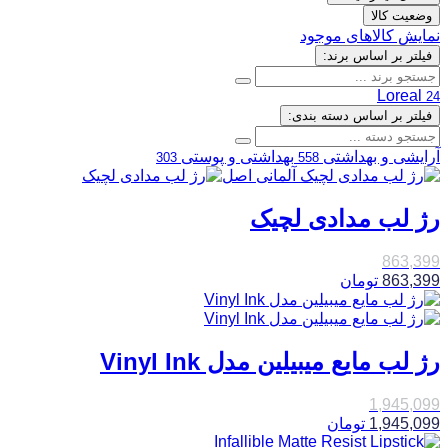
وضعیت کالا
نمایش کالاهای موجود
فیلتر بر اساس برند:
Loreal
24
فیلتر بر اساس دسته بندی:
آرایشی و بهداشتی
بهداشتی و پوستی
303
558
رژ لب مدادی لچیک
863,399
863,399
تومان
رژ لب مایع میبیلین مدل Vinyl Ink
1,945,099
1,945,099
تومان