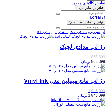
نمایش کالاهای موجود
فیلتر بر اساس برند:
Loreal
24
فیلتر بر اساس دسته بندی:
آرایشی و بهداشتی
بهداشتی و پوستی
303
558
رژ لب مدادی لچیک
863,399
863,399
تومان
رژ لب مایع میبیلین مدل Vinyl Ink
1,945,099
1,945,099
تومان