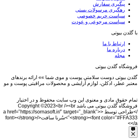
پیگیری سفارش
رهگیری مرسولات پستی
سیاست حریم خصوصی
سیاست مرجوعی و عودت
با گلدن بیوتی
ارتباط با ما
درباره ما
مجله
فروشگاه گلدن بیوتی
گلدن بیوتی دوست سلامتی پوست و موی شما »» ارائه برندهای
معتبر عطر، ادکلن، لوازم آرایشی و محصولات مراقبتی پوست و مو
تمام حقوق مادی و معنوی این وب سایت محفوظ و در اختیار
فروشگاه گلدن بیوتی می باشد Copyright ©2023<br /><br
/>طراحی توسط <a href="https://sornasoft.ir/" target="_blank">
<strong><font color="#FFA333">سُرنا سافت</font></strong>
</a>