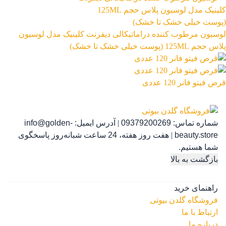
لوسیون مرطوب کننده دراماتیکالی دیفرنت کلینیک مدل لوسیون
پلاس حجم 125ML (پوست خیلی خشک تا خشک)
قرص فیتو فانر 120 عددی
شماره تماس:
09379200269
|
آدرس ایمیل:
info@golden-
رژ ل
beauty.store
|
هفت روز هفته، 24 ساعت شبانه‌روز پاسخگوی
شما هستیم.
بازگشت به بالا
راهنمای خرید
فروشگاه گلدن بیوتی
ارتباط با ما
درباره ما