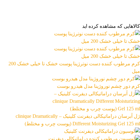
فیلتر براساس قیمت:
از
تا
تومان
مرتب‌سازی محصولات
کالاهایی که مشاهده کرده اید
مرتب‌سازی:
3,802,799 تومان
پیش‌فرض
محبوب‌ترین
3,802,800 تومان
بالاترین امتیاز
newest
ارزان‌ترین
گران‌ترین
اعمال فیلتر قیمت
موجودها اول
وضعیت کالا
نمایش کالاهای موجود
کرم مرطوب کننده دست نوترژینا پوست خشک تا خیلی خشک 200
میل
فیلتر بر اساس برند:
LAttafa
کرم دور چشم نوروژینا مدل هیدرو بوست
27
فیلتر بر اساس دسته بندی:
آرایشی و بهداشتی
بهداشتی و پوستی
303
558
ژل آبرسان دراماتیکالی دیفرنت کلینیک – clinique Dramatically
Different Moisturizing Gel 125 ml (پوست چرب و مختلط)
رژ لب مدادی لچیک
863,399
تومان