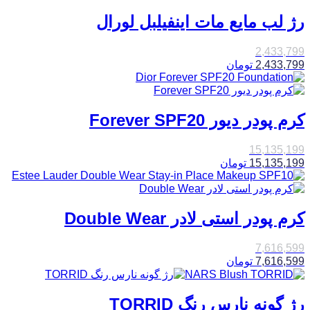
رژ لب مایع مات اینفیلبل لورال
2,433,799
2,433,799
تومان
کرم پودر دیور Forever SPF20
15,135,199
15,135,199
تومان
کرم پودر استی لادر Double Wear
7,616,599
7,616,599
تومان
رژ گونه نارس رنگ TORRID