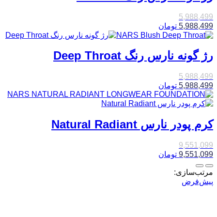
5,988,499
5,988,499
تومان
رژ گونه نارس رنگ Deep Throat
5,988,499
5,988,499
تومان
کرم پودر نارس Natural Radiant
9,551,099
9,551,099
تومان
مرتب‌سازی:
پیش‌فرض