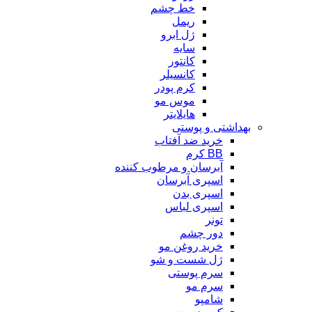
خط چشم
گران‌ترین
ریمل
ژل ابرو
سایه
کانتور
کانسیلر
کرم پودر
موس مو
هایلایتر
بهداشتی و پوستی
خرید ضد آفتاب
BB کرم
آبرسان و مرطوب کننده
اسپری آبرسان
اسپری بدن
اسپری لباس
تونر
دور چشم
خرید روغن مو
ژل شست و شو
سرم پوستی
سرم مو
شامپو