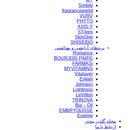
MY
Simple
fragranceworld
VURV
PHYTO
ST.Ives
SkinOne
SHISEIDO
برندهای آرایشی و بهداشتی
Romance
BOURJOIS PARIS
FARMASi
MYVITAMINS
Vitalayer
Erikeh
Johnwin
Lightness
LeVitton
TRINOVA
Bio – Oil
EMBRYOLISSE
Eveline
مجله گلدن بیوتی
ارتباط با ما