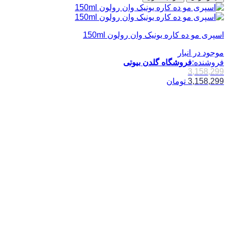
اسپری مو ده کاره یونیک وان رولون 150ml
موجود در انبار
فروشنده:
فروشگاه گلدن بیوتی
3,158,299
3,158,299
تومان