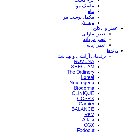
کرم دست
موجودها اول
ماسک مو
مام
مکمل پوست مو
میسلار
عطر و ادکلن
عطر اماراتی
عطر مردانه
عطر زنانه
برندها
برندهای آرایشی و بهداشتی
ROVENA
SHEGLAM
The Ordinery
Loreal
Neutrogena
Bioderma
CLINIQUE
COSRX
Garnier
BALANCE
RKV
LAttafa
OGX
Fadeout