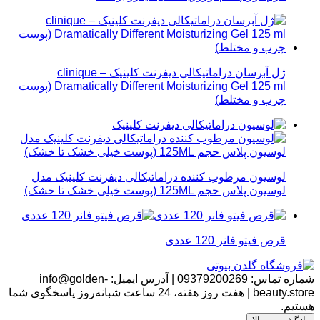
ژل آبرسان دراماتیکالی دیفرنت کلینیک – clinique
Dramatically Different Moisturizing Gel 125 ml (پوست
چرب و مختلط)
لوسیون مرطوب کننده دراماتیکالی دیفرنت کلینیک مدل
لوسیون پلاس حجم 125ML (پوست خیلی خشک تا خشک)
قرص فیتو فانر 120 عددی
شماره تماس:
09379200269
|
آدرس ایمیل:
info@golden-
beauty.store
|
هفت روز هفته، 24 ساعت شبانه‌روز پاسخگوی شما
هستیم.
بالاترین امتیاز