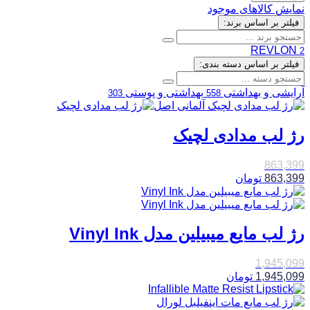
نمایش کالاهای موجود
فیلتر بر اساس برند:
REVLON
2
فیلتر بر اساس دسته بندی:
آرایشی و بهداشتی
بهداشتی و پوستی
303
558
رژ لب مدادی لچیک
863,399
863,399
تومان
رژ لب مایع میبیلین مدل Vinyl Ink
1,945,099
1,945,099
تومان