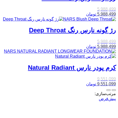
5,988,499
5,988,499
تومان
رژ گونه نارس رنگ Deep Throat
5,988,499
5,988,499
تومان
کرم پودر نارس Natural Radiant
9,551,099
9,551,099
تومان
مرتب‌سازی:
پیش‌فرض