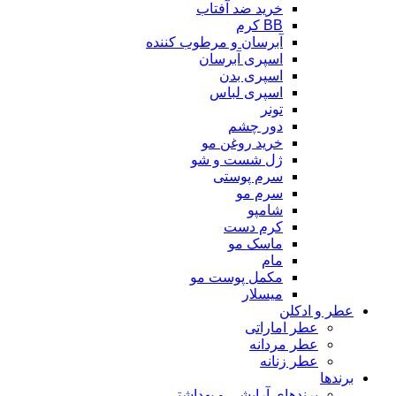
خرید ضد آفتاب
BB کرم
آبرسان و مرطوب کننده
اسپری آبرسان
اسپری بدن
اسپری لباس
تونر
دور چشم
خرید روغن مو
ژل شست و شو
سرم پوستی
سرم مو
شامپو
کرم دست
ماسک مو
مام
مکمل پوست مو
میسلار
عطر و ادکلن
عطر اماراتی
عطر مردانه
عطر زنانه
برندها
برندهای آرایشی و بهداشتی