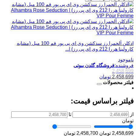
ادکلن اَلحمرا رز سدکشن وی ای پی پور فم 100 میل (مشابه
کارولینا هررا 212 وی ای پی رز) |...
ناموجود
فروشنده:
فروشگاه گلدن بیوتی
2,458,699
2,458,699
تومان
فیلتر محصولات
فیلتر براساس قیمت:
از
تا
تومان
2,458,699 تومان
2,458,700 تومان