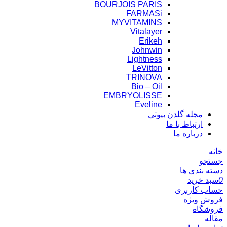
BOURJOIS PARIS
FARMASi
MYVITAMINS
Vitalayer
Erikeh
Johnwin
Lightness
LeVitton
TRINOVA
Bio – Oil
EMBRYOLISSE
Eveline
مجله گلدن بیوتی
ارتباط با ما
درباره ما
خانه
جستجو
دسته بندی ها
0
سبد خرید
حساب کاربری
فروش ویژه
فروشگاه
مقاله