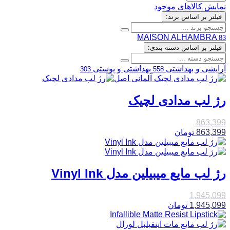
نمایش کالاهای موجود
فیلتر بر اساس برند:
MAISON ALHAMBRA
83
فیلتر بر اساس دسته بندی:
آرایشی و بهداشتی
بهداشتی و پوستی
303
558
رژ لب مدادی لچیک
863,399
863,399
تومان
رژ لب مایع میبیلین مدل Vinyl Ink
1,945,099
1,945,099
تومان