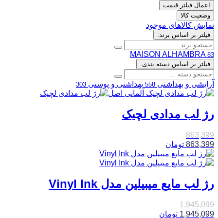
اعمال فیلتر قیمت
وضعیت کالا
نمایش کالاهای موجود
فیلتر بر اساس برند:
MAISON ALHAMBRA
83
فیلتر بر اساس دسته بندی:
آرایشی و بهداشتی
بهداشتی و پوستی
303
558
رژ لب مدادی لچیک
863,399
863,399
تومان
رژ لب مایع میبیلین مدل Vinyl Ink
1,945,099
1,945,099
تومان