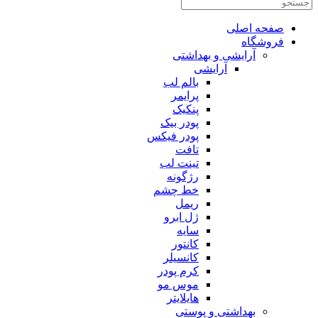
صفحه اصلی
فروشگاه
آرایشی و بهداشتی
آرایشی
بالم لب
پرایمر
پنکیک
پودر بیک
پودر فیکس
تافت
تینت لب
رژگونه
خط چشم
ریمل
ژل ابرو
سایه
کانتور
کانسیلر
کرم پودر
موس مو
هایلایتر
بهداشتی و پوستی