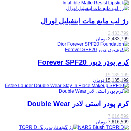
رژ لب مایع مات اینفیلبل لورال
2,433,799
2,433,799
تومان
کرم پودر دیور Forever SPF20
15,135,199
15,135,199
تومان
کرم پودر استی لادر Double Wear
7,616,599
7,616,599
تومان