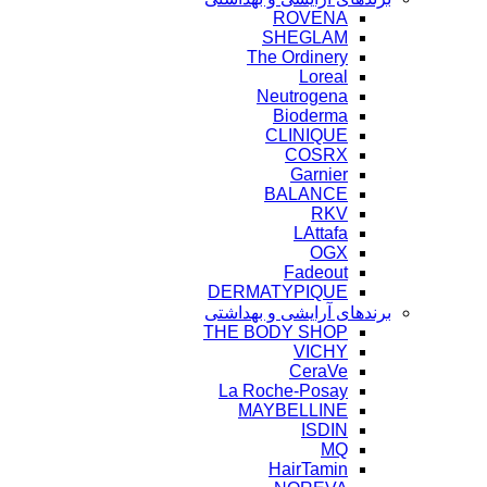
ROVENA
SHEGLAM
The Ordinery
Loreal
Neutrogena
Bioderma
CLINIQUE
COSRX
Garnier
BALANCE
RKV
LAttafa
OGX
Fadeout
DERMATYPIQUE
برندهای آرایشی و بهداشتی
THE BODY SHOP
VICHY
CeraVe
La Roche-Posay
MAYBELLINE
ISDIN
MQ
HairTamin