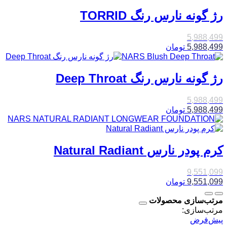
رژ گونه نارس رنگ TORRID
5,988,499
5,988,499
تومان
رژ گونه نارس رنگ Deep Throat
5,988,499
5,988,499
تومان
کرم پودر نارس Natural Radiant
9,551,099
9,551,099
تومان
مرتب‌سازی محصولات
مرتب‌سازی:
پیش‌فرض