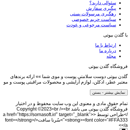
سئوالی دارید؟
پیگیری سفارش
رهگیری مرسولات پستی
سیاست حریم خصوصی
سیاست مرجوعی و عودت
با گلدن بیوتی
ارتباط با ما
درباره ما
مجله
فروشگاه گلدن بیوتی
گلدن بیوتی دوست سلامتی پوست و موی شما »» ارائه برندهای
معتبر عطر، ادکلن، لوازم آرایشی و محصولات مراقبتی پوست و مو
نمایش بیشتر
- بستن
تمام حقوق مادی و معنوی این وب سایت محفوظ و در اختیار
فروشگاه گلدن بیوتی می باشد Copyright ©2023<br /><br
/>طراحی توسط <a href="https://sornasoft.ir/" target="_blank">
<strong><font color="#FFA333">سُرنا سافت</font></strong>
</a>