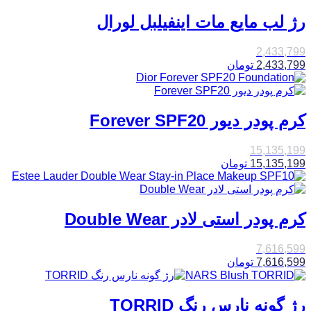
رژ لب مایع مات اینفیلبل لورال
2,433,799
2,433,799
تومان
کرم پودر دیور Forever SPF20
15,135,199
15,135,199
تومان
کرم پودر استی لادر Double Wear
7,616,599
7,616,599
تومان
رژ گونه نارس رنگ TORRID