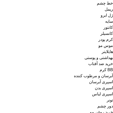
خط چشم
ریمل
ژل ابرو
سایه
کانتور
کانسیلر
کرم پودر
موس مو
هایلایتر
بهداشتی و پوستی
خرید ضد آفتاب
BB کرم
آبرسان و مرطوب کننده
اسپری آبرسان
اسپری بدن
اسپری لباس
تونر
دور چشم
خرید روغن مو