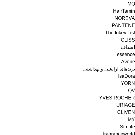
MQ
HairTamin
NOREVA
PANTENE
The Inkey List
GLISS
اصداف
essence
Avene
برندهای آرایشی و بهداشتی
IsaDora
YORN
YVES ROCHER
URIAGE
CLIVEN
MY
Simple
fragranceworld