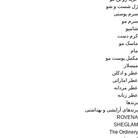
ژل شست و شو
سرم پوستی
سرم مو
شامپو
کرم دست
ماسک مو
مام
مکمل پوست مو
میسلار
عطر و ادکلن
عطر اماراتی
عطر مردانه
عطر زنانه
برندها
برندهای آرایشی و بهداشتی
ROVENA
SHEGLAM
The Ordinery