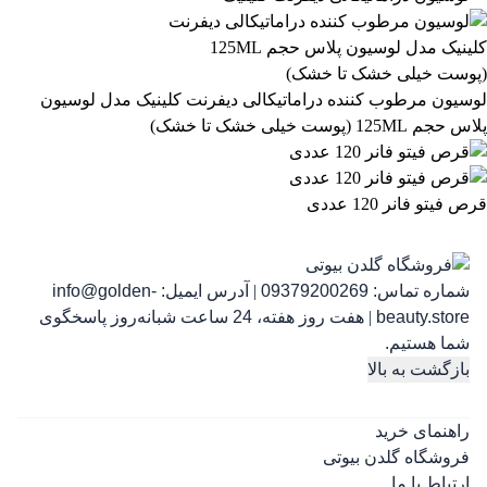
863,399
تومان
لوسیون مرطوب کننده دراماتیکالی دیفرنت کلینیک مدل لوسیون
پلاس حجم 125ML (پوست خیلی خشک تا خشک)
قرص فیتو فانر 120 عددی
شماره تماس:
09379200269
|
آدرس ایمیل:
info@golden-
رژ ل
beauty.store
|
هفت روز هفته، 24 ساعت شبانه‌روز پاسخگوی
شما هستیم.
بازگشت به بالا
راهنمای خرید
فروشگاه گلدن بیوتی
ارتباط با ما