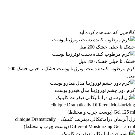
فیلتر محصولات
فیلتر براساس قیمت:
از
تا
تومان
مرتب‌سازی محصولات
کالاهایی که مشاهده کرده اید
مرتب‌سازی:
284,099 تومان
پیش‌فرض
محبوب‌ترین
284,100 تومان
بالاترین امتیاز
newest
ارزان‌ترین
گران‌ترین
اعمال فیلتر قیمت
موجودها اول
وضعیت کالا
نمایش کالاهای موجود
کرم مرطوب کننده دست نوترژینا پوست خشک تا خیلی خشک 200
میل
فیلتر بر اساس برند:
FARMASi
کرم دور چشم نوروژینا مدل هیدرو بوست
1
فیلتر بر اساس دسته بندی:
آرایشی و بهداشتی
بهداشتی و پوستی
303
558
ژل آبرسان دراماتیکالی دیفرنت کلینیک – clinique Dramatically
Different Moisturizing Gel 125 ml (پوست چرب و مختلط)
رژ لب مدادی لچیک