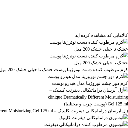
مرتب‌سازی محصولات
مرتب‌سازی:
پیش‌فرض
محبوب‌ترین
بالاترین امتیاز
newest
ارزان‌ترین
گران‌ترین
کالاهایی که مشاهده کرده اید
کرم مرطوب کننده دست نوترژینا پوست خشک تا خیلی خشک 200 میل
کرم دور چشم نوروژینا مدل هیدرو بوست
ژل آبرسان دراماتیکالی دیفرنت کلینیک – clinique Dramatically Different Moisturizing Gel 125 ml (پوست چرب و مختلط)