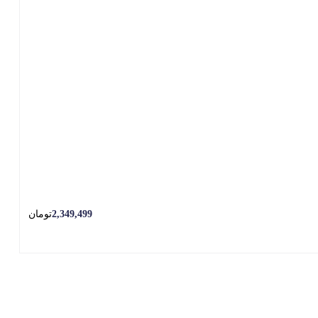
2,349,499
تومان