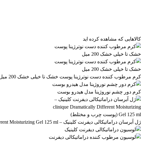
مرتب‌سازی محصولات
مرتب‌سازی:
پیش‌فرض
محبوب‌ترین
بالاترین امتیاز
newest
ارزان‌ترین
گران‌ترین
کالاهایی که مشاهده کرده اید
کرم مرطوب کننده دست نوترژینا پوست خشک تا خیلی خشک 200 میل
کرم دور چشم نوروژینا مدل هیدرو بوست
ژل آبرسان دراماتیکالی دیفرنت کلینیک – clinique Dramatically Different Moisturizing Gel 125 ml (پوست چرب و مختلط)