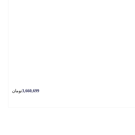
3,660,699
تومان