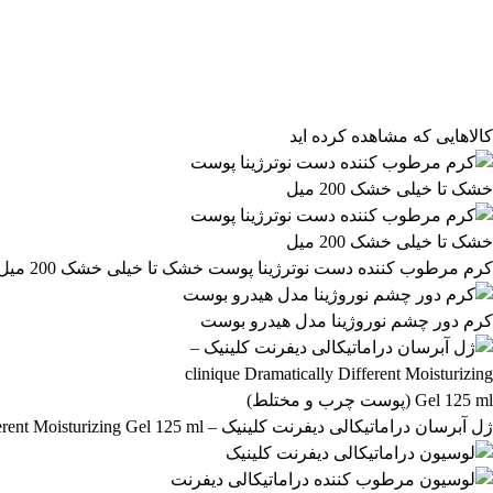
مرتب‌سازی محصولات
مرتب‌سازی:
پیش‌فرض
محبوب‌ترین
بالاترین امتیاز
newest
ارزان‌ترین
گران‌ترین
کالاهایی که مشاهده کرده اید
کرم مرطوب کننده دست نوترژینا پوست خشک تا خیلی خشک 200 میل
کرم دور چشم نوروژینا مدل هیدرو بوست
ژل آبرسان دراماتیکالی دیفرنت کلینیک – clinique Dramatically Different Moisturizing Gel 125 ml (پوست چرب و مختلط)