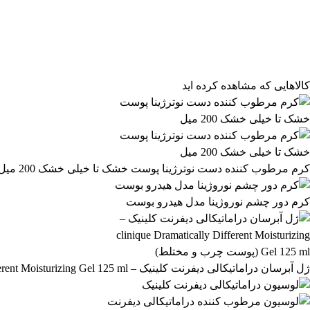
مرتب‌سازی محصولات
مرتب‌سازی:
پیش‌فرض
محبوب‌ترین
بالاترین امتیاز
newest
ارزان‌ترین
گران‌ترین
کالاهایی که مشاهده کرده اید
کرم مرطوب کننده دست نوترژینا پوست خشک تا خیلی خشک 200 میل
کرم دور چشم نوروژینا مدل هیدرو بوست
ژل آبرسان دراماتیکالی دیفرنت کلینیک – clinique Dramatically Different Moisturizing Gel 125 ml (پوست چرب و مختلط)