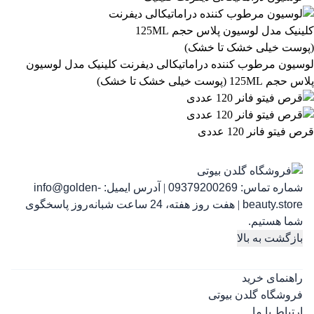
لوسیون مرطوب کننده دراماتیکالی دیفرنت کلینیک مدل لوسیون
پلاس حجم 125ML (پوست خیلی خشک تا خشک)
قرص فیتو فانر 120 عددی
شماره تماس:
09379200269
|
آدرس ایمیل:
info@golden-
رژ لب مدادی لچیک
رژ ل
beauty.store
|
هفت روز هفته، 24 ساعت شبانه‌روز پاسخگوی
863,399
تومان
شما هستیم.
بازگشت به بالا
راهنمای خرید
فروشگاه گلدن بیوتی
ارتباط با ما