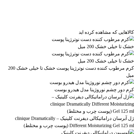
فیلتر محصولات
فیلتر براساس قیمت:
از
تا
تومان
مرتب‌سازی محصولات
کالاهایی که مشاهده کرده اید
مرتب‌سازی:
2,163,499 تومان
پیش‌فرض
محبوب‌ترین
2,163,500 تومان
بالاترین امتیاز
newest
ارزان‌ترین
گران‌ترین
اعمال فیلتر قیمت
موجودها اول
وضعیت کالا
نمایش کالاهای موجود
کرم مرطوب کننده دست نوترژینا پوست خشک تا خیلی خشک 200
میل
فیلتر بر اساس برند:
SHISEIDO
Fino
کرم دور چشم نوروژینا مدل هیدرو بوست
1
6
فیلتر بر اساس دسته بندی:
آرایشی و بهداشتی
بهداشتی و پوستی
303
558
ژل آبرسان دراماتیکالی دیفرنت کلینیک – clinique Dramatically
Different Moisturizing Gel 125 ml (پوست چرب و مختلط)