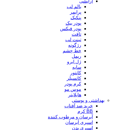
آرایشی
بالم لب
پرایمر
پنکیک
پودر بیک
پودر فیکس
تافت
تینت لب
رژگونه
خط چشم
ریمل
ژل ابرو
سایه
کانتور
کانسیلر
کرم پودر
موس مو
هایلایتر
بهداشتی و پوستی
خرید ضد آفتاب
BB کرم
آبرسان و مرطوب کننده
اسپری آبرسان
اسپری بدن