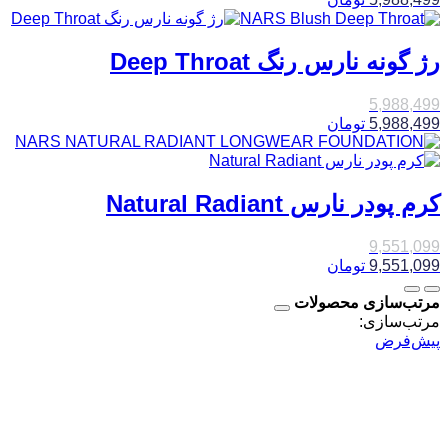
رژ گونه نارس رنگ Deep Throat
5,988,499
5,988,499
تومان
کرم پودر نارس Natural Radiant
9,551,099
9,551,099
تومان
مرتب‌سازی محصولات
مرتب‌سازی:
پیش‌فرض