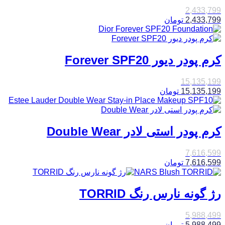
2,433,799
2,433,799
تومان
کرم پودر دیور Forever SPF20
15,135,199
15,135,199
تومان
کرم پودر استی لادر Double Wear
7,616,599
7,616,599
تومان
رژ گونه نارس رنگ TORRID
5,988,499
5,988,499
تومان