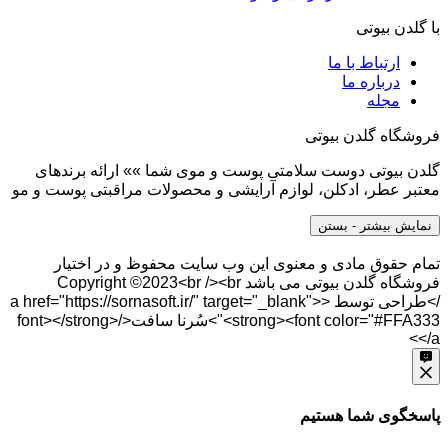
با گلدن بیوتی
ارتباط با ما
درباره ما
مجله
فروشگاه گلدن بیوتی
گلدن بیوتی دوست سلامتی پوست و موی شما »» ارائه برندهای
معتبر عطر، ادکلن، لوازم آرایشی و محصولات مراقبتی پوست و مو
نمایش بیشتر
- بستن
تمام حقوق مادی و معنوی این وب سایت محفوظ و در اختیار
فروشگاه گلدن بیوتی می باشد Copyright ©2023<br /><br
/>طراحی توسط <a href="https://sornasoft.ir/" target="_blank">
<strong><font color="#FFA333">سُرنا سافت</font></strong>
</a>
پاسخگوی شما هستیم