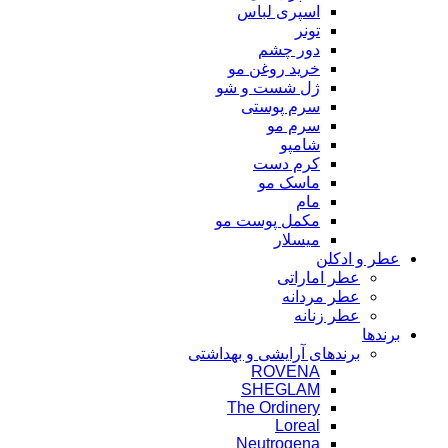
اسپری لباس
تونر
دور چشم
خرید روغن مو
ژل شست و شو
سرم پوستی
سرم مو
شامپو
کرم دست
ماسک مو
مام
مکمل پوست مو
میسلار
عطر و ادکلن
عطر اماراتی
عطر مردانه
عطر زنانه
برندها
برندهای آرایشی و بهداشتی
ROVENA
SHEGLAM
The Ordinery
Loreal
Neutrogena