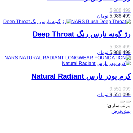
5,988,499
5,988,499
تومان
رژ گونه نارس رنگ Deep Throat
5,988,499
5,988,499
تومان
کرم پودر نارس Natural Radiant
9,551,099
9,551,099
تومان
مرتب‌سازی:
پیش‌فرض