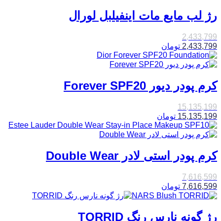
رژ لب مایع مات اینفیلبل لورال
2,433,799
2,433,799
تومان
کرم پودر دیور Forever SPF20
15,135,199
15,135,199
تومان
کرم پودر استی لادر Double Wear
7,616,599
7,616,599
تومان
رژ گونه نارس رنگ TORRID