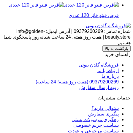
قرص فیتو فانر 120 عددی
شماره تماس:
09379200269
|
آدرس ایمیل:
info@golden-
beauty.store
|
هفت روز هفته، 24 ساعت شبانه‌روز پاسخگوی شما
هستیم.
بازگشت به بالا
راهنمای خرید
فروشگاه گلدن بیوتی
ارتباط با ما
درباره ما
09379200269 (هفت روز هفته؛ 24 ساعته)
رویه ارسال سفارش
خدمات مشتریان
سئوالی دارید؟
پیگیری سفارش
رهگیری مرسولات پستی
سیاست حریم خصوصی
سیاست مرجوعی و عودت