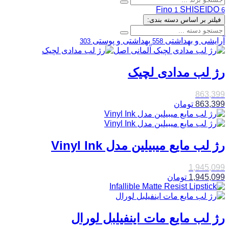
Fino
SHISEIDO
1
6
فیلتر بر اساس دسته بندی:
آرایشی و بهداشتی
بهداشتی و پوستی
303
558
رژ لب مدادی لچیک
863,399
863,399
تومان
رژ لب مایع میبیلین مدل Vinyl Ink
1,945,099
1,945,099
تومان
رژ لب مایع مات اینفیلبل لورال