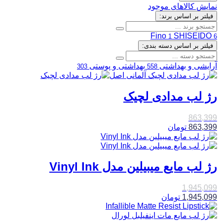
نمایش کالاهای موجود
فیلتر بر اساس برند:
Fino
SHISEIDO
1
6
فیلتر بر اساس دسته بندی:
آرایشی و بهداشتی
بهداشتی و پوستی
303
558
رژ لب مدادی لچیک
863,399
863,399
تومان
رژ لب مایع میبیلین مدل Vinyl Ink
1,945,099
1,945,099
تومان