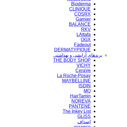
Bioderma
CLINIQUE
COSRX
Garnier
BALANCE
RKV
LAttafa
OGX
Fadeout
DERMATYPIQUE
برندهای آرایشی و بهداشتی
THE BODY SHOP
VICHY
CeraVe
La Roche-Posay
MAYBELLINE
ISDIN
MQ
HairTamin
NOREVA
PANTENE
The Inkey List
GLISS
اصداف
essence