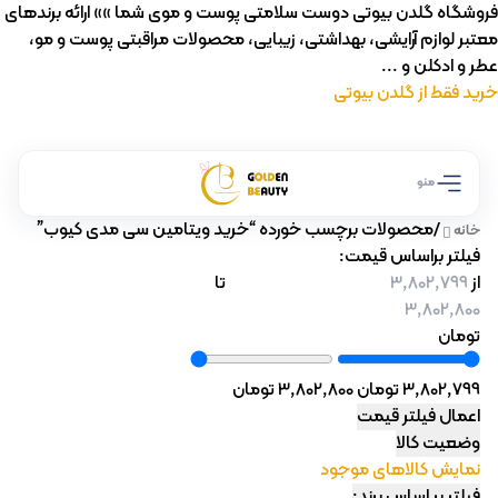
فروشگاه گلدن بیوتی دوست سلامتی پوست و موی شما »» ارائه برندهای
معتبر لوازم آرایشی، بهداشتی، زیبایی، محصولات مراقبتی پوست و مو،
عطر و ادکلن و ...
خرید فقط از گلدن بیوتی
منو
/
محصولات برچسب خورده “خرید ویتامین سی مدی کیوب”
خانه
فیلتر براساس قیمت:
از
تا
تومان
3,802,799 تومان
3,802,800 تومان
اعمال فیلتر قیمت
وضعیت کالا
نمایش کالاهای موجود
فیلتر بر اساس برند: