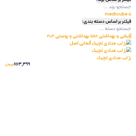
medicube
5
فیلتر بر اساس دسته بندی:
آرایشی و بهداشتی
بهداشتی و پوستی
303
558
رژ لب مدادی لچیک
863,399
تومان