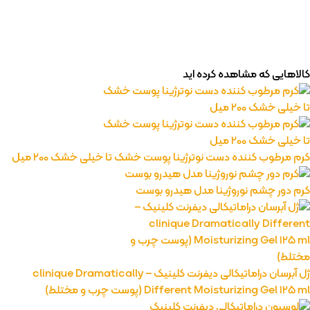
فیلتر محصولات
فیلتر براساس قیمت:
از
تا
تومان
مرتب‌سازی محصولات
کالاهایی که مشاهده کرده اید
مرتب‌سازی:
پیش‌فرض
3,802,799 تومان
محبوب‌ترین
3,802,800 تومان
بالاترین امتیاز
newest
ارزان‌ترین
گران‌ترین
موجودها اول
اعمال فیلتر قیمت
وضعیت کالا
نمایش کالاهای موجود
کرم مرطوب کننده دست نوترژینا پوست خشک تا خیلی خشک 200 میل
فیلتر بر اساس برند:
کرم دور چشم نوروژینا مدل هیدرو بوست
medicube
5
فیلتر بر اساس دسته بندی:
آرایشی و بهداشتی
بهداشتی و پوستی
303
558
ژل آبرسان دراماتیکالی دیفرنت کلینیک – clinique Dramatically
Different Moisturizing Gel 125 ml (پوست چرب و مختلط)
رژ لب مدادی لچیک