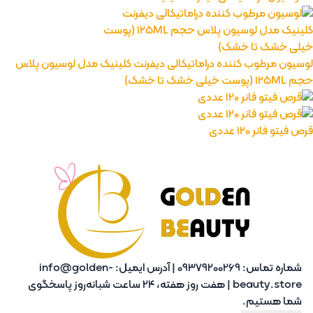
863,399
تومان
لوسیون مرطوب کننده دراماتیکالی دیفرنت کلینیک مدل لوسیون پلاس
حجم 125ML (پوست خیلی خشک تا خشک)
قرص فیتو فانر 120 عددی
رژ ل
شماره تماس:
09379200269
|
آدرس ایمیل:
info@golden-
beauty.store
|
هفت روز هفته، 24 ساعت شبانه‌روز پاسخگوی
شما هستیم.