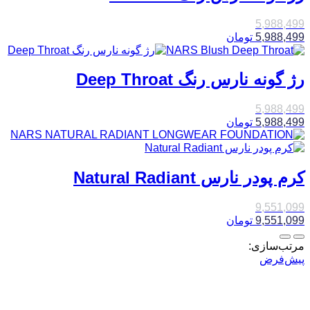
5,988,499
5,988,499
تومان
رژ گونه نارس رنگ Deep Throat
5,988,499
5,988,499
تومان
کرم پودر نارس Natural Radiant
9,551,099
9,551,099
تومان
مرتب‌سازی:
پیش‌فرض