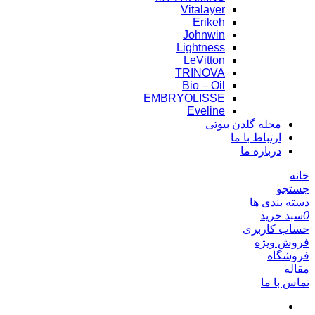
Vitalayer
Erikeh
Johnwin
Lightness
LeVitton
TRINOVA
Bio – Oil
EMBRYOLISSE
Eveline
مجله گلدن بیوتی
ارتباط با ما
درباره ما
خانه
جستجو
دسته بندی ها
0
سبد خرید
حساب کاربری
فروش ویژه
فروشگاه
مقاله
تماس با ما