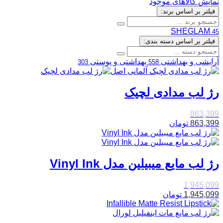
نمایش کالاهای موجود
فیلتر بر اساس برند:
SHEGLAM
45
فیلتر بر اساس دسته بندی:
آرایشی و بهداشتی
بهداشتی و پوستی
303
558
رژ لب مدادی لچیک
863,399
863,399
تومان
رژ لب مایع میبیلین مدل Vinyl Ink
1,945,099
1,945,099
تومان