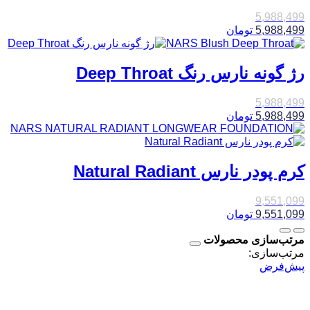
5,988,499
5,988,499
تومان
رژ گونه نارس رنگ Deep Throat
5,988,499
5,988,499
تومان
کرم پودر نارس Natural Radiant
9,551,099
9,551,099
تومان
مرتب‌سازی محصولات
مرتب‌سازی:
پیش‌فرض