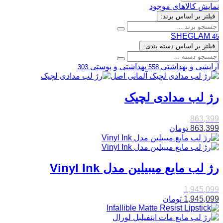
نمایش کالاهای موجود
فیلتر بر اساس برند:
SHEGLAM
45
فیلتر بر اساس دسته بندی:
آرایشی و بهداشتی
بهداشتی و پوستی
303
558
رژ لب مدادی لچیک
863,399
863,399
تومان
رژ لب مایع میبیلین مدل Vinyl Ink
1,945,099
1,945,099
تومان