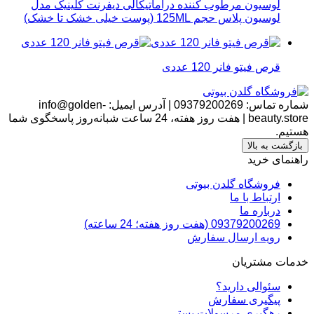
لوسیون مرطوب کننده دراماتیکالی دیفرنت کلینیک مدل
لوسیون پلاس حجم 125ML (پوست خیلی خشک تا خشک)
قرص فیتو فانر 120 عددی
شماره تماس:
09379200269
|
آدرس ایمیل:
info@golden-
beauty.store
|
هفت روز هفته، 24 ساعت شبانه‌روز پاسخگوی شما
هستیم.
بازگشت به بالا
راهنمای خرید
فروشگاه گلدن بیوتی
ارتباط با ما
درباره ما
09379200269 (هفت روز هفته؛ 24 ساعته)
رویه ارسال سفارش
خدمات مشتریان
سئوالی دارید؟
پیگیری سفارش
رهگیری مرسولات پستی