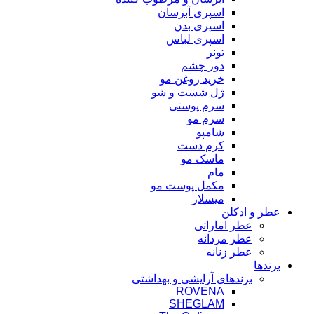
اسپری آبرسان
اسپری بدن
اسپری لباس
تونر
دور چشم
خرید روغن مو
ژل شست و شو
سرم پوستی
سرم مو
شامپو
کرم دست
ماسک مو
مام
مکمل پوست مو
میسلار
عطر و ادکلن
عطر اماراتی
عطر مردانه
عطر زنانه
برندها
برندهای آرایشی و بهداشتی
ROVENA
SHEGLAM