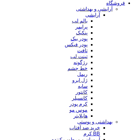
فروشگاه
آرایشی و بهداشتی
آرایشی
بالم لب
پرایمر
پنکیک
پودر بیک
پودر فیکس
تافت
تینت لب
رژگونه
خط چشم
ریمل
ژل ابرو
سایه
کانتور
کانسیلر
کرم پودر
موس مو
هایلایتر
بهداشتی و پوستی
خرید ضد آفتاب
BB کرم
آبرسان و مرطوب کننده