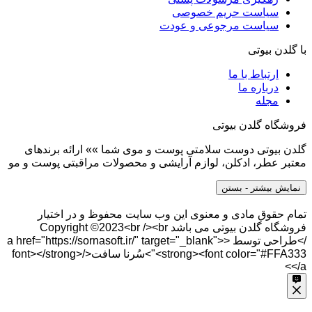
سیاست حریم خصوصی
سیاست مرجوعی و عودت
با گلدن بیوتی
ارتباط با ما
درباره ما
مجله
فروشگاه گلدن بیوتی
گلدن بیوتی دوست سلامتی پوست و موی شما »» ارائه برندهای
معتبر عطر، ادکلن، لوازم آرایشی و محصولات مراقبتی پوست و مو
نمایش بیشتر
- بستن
تمام حقوق مادی و معنوی این وب سایت محفوظ و در اختیار
فروشگاه گلدن بیوتی می باشد Copyright ©2023<br /><br
/>طراحی توسط <a href="https://sornasoft.ir/" target="_blank">
<strong><font color="#FFA333">سُرنا سافت</font></strong>
</a>