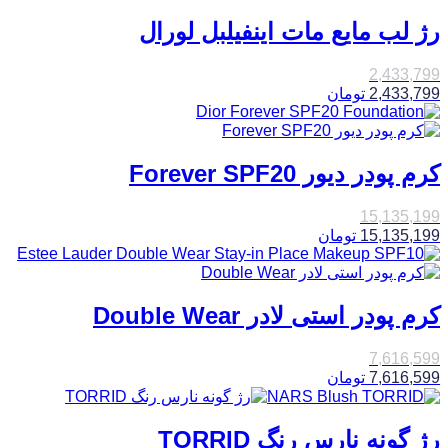
رژ لب مایع مات اینفیلبل لورال
2,433,799
2,433,799
تومان
کرم پودر دیور Forever SPF20
15,135,199
15,135,199
تومان
کرم پودر استی لادر Double Wear
7,616,599
7,616,599
تومان
رژ گونه نارس رنگ TORRID