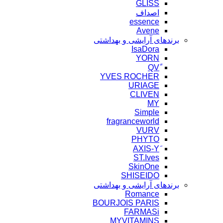
GLISS
اصداف
essence
Avene
برندهای آرایشی و بهداشتی
IsaDora
YORN
YVES ROCHER
URIAGE
CLIVEN
MY
Simple
fragranceworld
VURV
PHYTO
ST.Ives
SkinOne
SHISEIDO
برندهای آرایشی و بهداشتی
Romance
BOURJOIS PARIS
FARMASi
MYVITAMINS