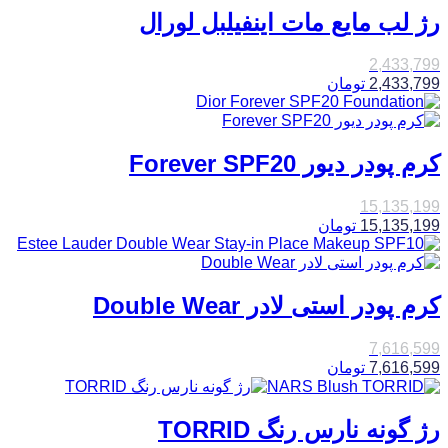
رژ لب مایع مات اینفیلبل لورال
2,433,799
2,433,799
تومان
کرم پودر دیور Forever SPF20
15,135,199
15,135,199
تومان
کرم پودر استی لادر Double Wear
7,616,599
7,616,599
تومان
رژ گونه نارس رنگ TORRID