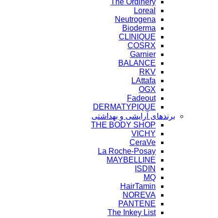
The Ordinery
Loreal
Neutrogena
Bioderma
CLINIQUE
COSRX
Garnier
BALANCE
RKV
LAttafa
OGX
Fadeout
DERMATYPIQUE
برندهای آرایشی و بهداشتی
THE BODY SHOP
VICHY
CeraVe
La Roche-Posay
MAYBELLINE
ISDIN
MQ
HairTamin
NOREVA
PANTENE
The Inkey List