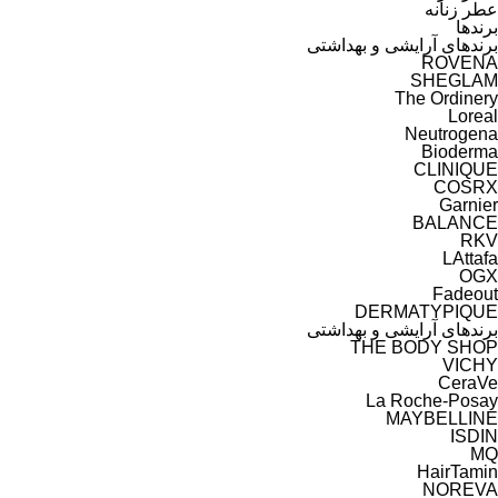
عطر زنانه
برندها
برندهای آرایشی و بهداشتی
ROVENA
SHEGLAM
The Ordinery
Loreal
Neutrogena
Bioderma
CLINIQUE
COSRX
Garnier
BALANCE
RKV
LAttafa
OGX
Fadeout
DERMATYPIQUE
برندهای آرایشی و بهداشتی
THE BODY SHOP
VICHY
CeraVe
La Roche-Posay
MAYBELLINE
ISDIN
MQ
HairTamin
NOREVA