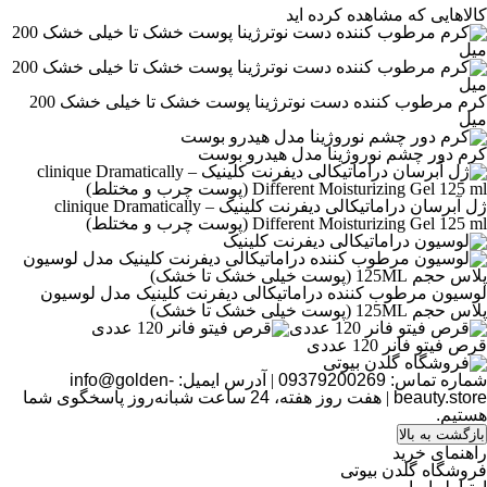
کالاهایی که مشاهده کرده اید
کرم مرطوب کننده دست نوترژینا پوست خشک تا خیلی خشک 200
میل
کرم دور چشم نوروژینا مدل هیدرو بوست
ژل آبرسان دراماتیکالی دیفرنت کلینیک – clinique Dramatically
Different Moisturizing Gel 125 ml (پوست چرب و مختلط)
لوسیون مرطوب کننده دراماتیکالی دیفرنت کلینیک مدل لوسیون
پلاس حجم 125ML (پوست خیلی خشک تا خشک)
قرص فیتو فانر 120 عددی
شماره تماس:
09379200269
|
آدرس ایمیل:
info@golden-
beauty.store
|
هفت روز هفته، 24 ساعت شبانه‌روز پاسخگوی شما
هستیم.
بازگشت به بالا
راهنمای خرید
فروشگاه گلدن بیوتی