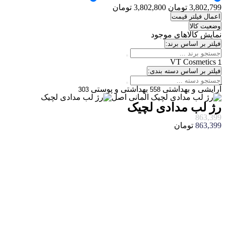
3,802,799 تومان
3,802,800 تومان
اعمال فیلتر قیمت
وضعیت کالا
نمایش کالاهای موجود
فیلتر بر اساس برند:
VT Cosmetics
1
فیلتر بر اساس دسته بندی:
آرایشی و بهداشتی
بهداشتی و پوستی
303
558
رژ لب مدادی لچیک
863,399
863,399
تومان