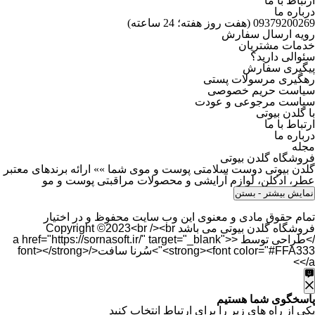
ارتباط با ما
درباره ما
09379200269 (هفت روز هفته؛ 24 ساعته)
رویه ارسال سفارش
خدمات مشتریان
سئوالی دارید؟
پیگیری سفارش
رهگیری مرسولات پستی
سیاست حریم خصوصی
سیاست مرجوعی و عودت
با گلدن بیوتی
ارتباط با ما
درباره ما
مجله
فروشگاه گلدن بیوتی
گلدن بیوتی دوست سلامتی پوست و موی شما »» ارائه برندهای معتبر
عطر، ادکلن، لوازم آرایشی و محصولات مراقبتی پوست و مو
نمایش بیشتر
- بستن
تمام حقوق مادی و معنوی این وب سایت محفوظ و در اختیار
فروشگاه گلدن بیوتی می باشد Copyright ©2023<br /><br
/>طراحی توسط <a href="https://sornasoft.ir/" target="_blank">
<strong><font color="#FFA333">سُرنا سافت</font></strong>
</a>
پاسخگوی شما هستیم
یکی از راه های زیر را برای ارتباط انتخاب کنید