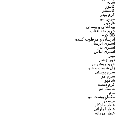
سایه
کانتور
کانسیلر
کرم پودر
موس مو
هایلایتر
بهداشتی و پوستی
خرید ضد آفتاب
BB کرم
آبرسان و مرطوب کننده
اسپری آبرسان
اسپری بدن
اسپری لباس
تونر
دور چشم
خرید روغن مو
ژل شست و شو
سرم پوستی
سرم مو
شامپو
کرم دست
ماسک مو
مام
مکمل پوست مو
میسلار
عطر و ادکلن
عطر اماراتی
عطر مردانه