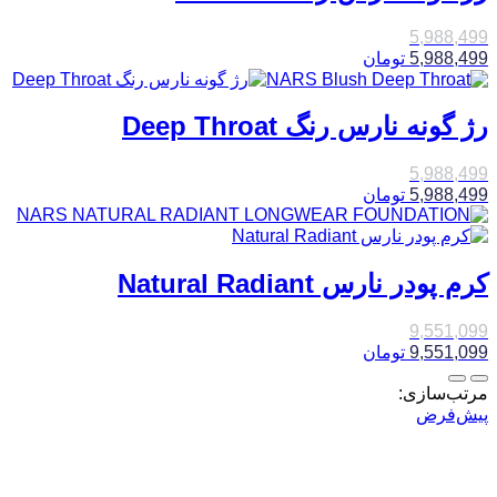
5,988,499
5,988,499
تومان
رژ گونه نارس رنگ Deep Throat
5,988,499
5,988,499
تومان
کرم پودر نارس Natural Radiant
9,551,099
9,551,099
تومان
مرتب‌سازی:
پیش‌فرض