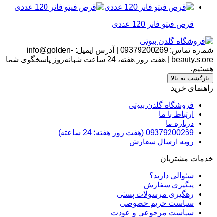
قرص فیتو فانر 120 عددی
شماره تماس:
09379200269
|
آدرس ایمیل:
info@golden-
beauty.store
|
هفت روز هفته، 24 ساعت شبانه‌روز پاسخگوی شما
هستیم.
بازگشت به بالا
راهنمای خرید
فروشگاه گلدن بیوتی
ارتباط با ما
درباره ما
09379200269 (هفت روز هفته؛ 24 ساعته)
رویه ارسال سفارش
خدمات مشتریان
سئوالی دارید؟
پیگیری سفارش
رهگیری مرسولات پستی
سیاست حریم خصوصی
سیاست مرجوعی و عودت