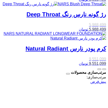
رژ گونه نارس رنگ Deep Throat
5,988,499
5,988,499
تومان
کرم پودر نارس Natural Radiant
9,551,099
9,551,099
تومان
مرتب‌سازی محصولات
مرتب‌سازی:
پیش‌فرض