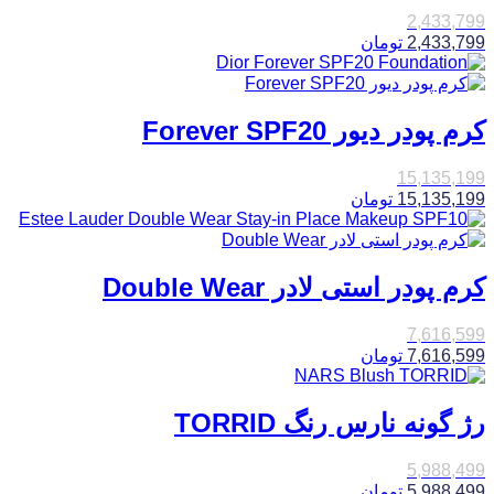
2,433,799
2,433,799
تومان
کرم پودر دیور Forever SPF20
15,135,199
15,135,199
تومان
کرم پودر استی لادر Double Wear
7,616,599
7,616,599
تومان
رژ گونه نارس رنگ TORRID
5,988,499
5,988,499
تومان