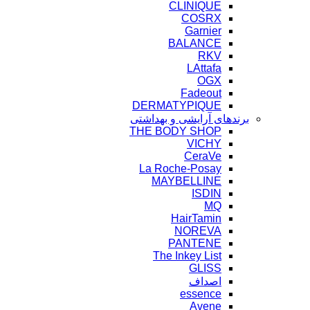
CLINIQUE
COSRX
Garnier
BALANCE
RKV
LAttafa
OGX
Fadeout
DERMATYPIQUE
برندهای آرایشی و بهداشتی
THE BODY SHOP
VICHY
CeraVe
La Roche-Posay
MAYBELLINE
ISDIN
MQ
HairTamin
NOREVA
PANTENE
The Inkey List
GLISS
اصداف
essence
Avene