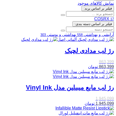
نمایش کالاهای موجود
فیلتر بر اساس برند:
COSRX
17
فیلتر بر اساس دسته بندی:
آرایشی و بهداشتی
بهداشتی و پوستی
303
558
رژ لب مدادی لچیک
863,399
863,399
تومان
رژ لب مایع میبیلین مدل Vinyl Ink
1,945,099
1,945,099
تومان