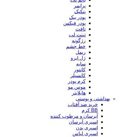
پرایمر
پنکیک
پودر بیک
پودر فیکس
تافت
تینت لب
رژگونه
خط چشم
ریمل
ژل ابرو
سایه
کانتور
کانسیلر
کرم پودر
موس مو
هایلایتر
بهداشتی و پوستی
خرید ضد آفتاب
BB کرم
آبرسان و مرطوب کننده
اسپری آبرسان
اسپری بدن
اسپری لباس