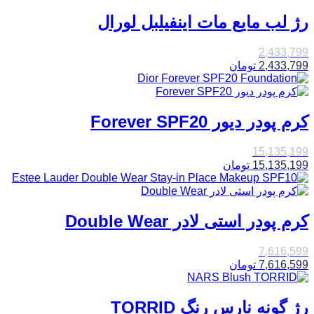
رژ لب مایع مات اینفیلبل لورال
2,433,799
2,433,799
تومان
کرم پودر دیور Forever SPF20
15,135,199
15,135,199
تومان
کرم پودر استی لادر Double Wear
7,616,599
7,616,599
تومان
رژ گونه نارس رنگ TORRID