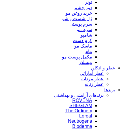
تونر
دور چشم
خرید روغن مو
ژل شست و شو
سرم پوستی
سرم مو
شامپو
کرم دست
ماسک مو
مام
مکمل پوست مو
میسلار
عطر و ادکلن
عطر اماراتی
عطر مردانه
عطر زنانه
برندها
برندهای آرایشی و بهداشتی
ROVENA
SHEGLAM
The Ordinery
Loreal
Neutrogena
Bioderma