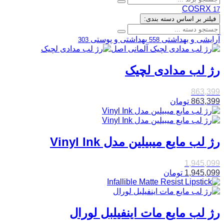
COSRX
17
فیلتر بر اساس دسته بندی:
آرایشی و بهداشتی
بهداشتی و پوستی
303
558
رژ لب مدادی لچیک
863,399
863,399
تومان
رژ لب مایع میبیلین مدل Vinyl Ink
1,945,099
1,945,099
تومان
رژ لب مایع مات اینفیلبل لورال