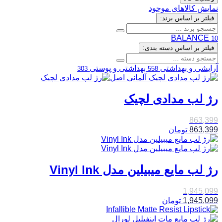
نمایش کالاهای موجود
فیلتر بر اساس برند:
BALANCE
10
فیلتر بر اساس دسته بندی:
آرایشی و بهداشتی
بهداشتی و پوستی
303
558
رژ لب مدادی لچیک
863,399
863,399
تومان
رژ لب مایع میبیلین مدل Vinyl Ink
1,945,099
1,945,099
تومان