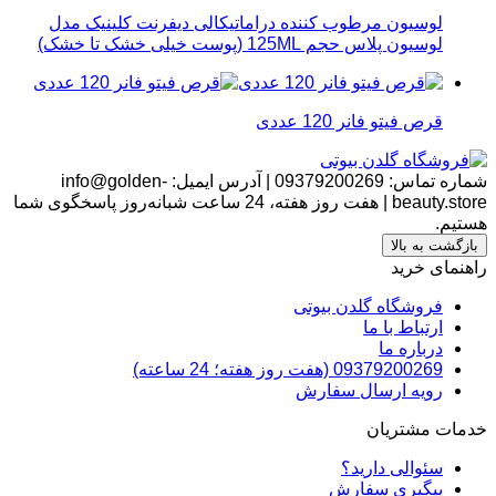
لوسیون مرطوب کننده دراماتیکالی دیفرنت کلینیک مدل
لوسیون پلاس حجم 125ML (پوست خیلی خشک تا خشک)
قرص فیتو فانر 120 عددی
شماره تماس:
09379200269
|
آدرس ایمیل:
info@golden-
beauty.store
|
هفت روز هفته، 24 ساعت شبانه‌روز پاسخگوی شما
هستیم.
بازگشت به بالا
راهنمای خرید
فروشگاه گلدن بیوتی
ارتباط با ما
درباره ما
09379200269 (هفت روز هفته؛ 24 ساعته)
رویه ارسال سفارش
خدمات مشتریان
سئوالی دارید؟
پیگیری سفارش