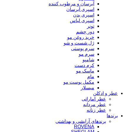
آبرسان و مرطوب کننده
اسپری آبرسان
اسپری بدن
اسپری لباس
تونر
دور چشم
خرید روغن مو
ژل شست و شو
سرم پوستی
سرم مو
شامپو
کرم دست
ماسک مو
مام
مکمل پوست مو
میسلار
عطر و ادکلن
عطر اماراتی
عطر مردانه
عطر زنانه
برندها
برندهای آرایشی و بهداشتی
ROVENA
SHEGLAM