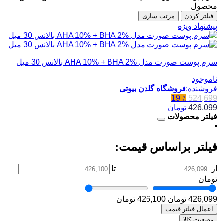
محصول
فیلتر کردن
مرتب سازی
پیشنهاد ویژه
سرم پوست صورت مدل AHA 10% + BHA 2% بالانس 30 میل
ناموجود
فروشنده:
فروشگاه گلدن بیوتی
٪ 19
524,699
426,099
تومان
فیلتر محصولات
فیلتر براساس قیمت:
از
تا
تومان
426,099 تومان
426,100 تومان
اعمال فیلتر قیمت
وضعیت کالا