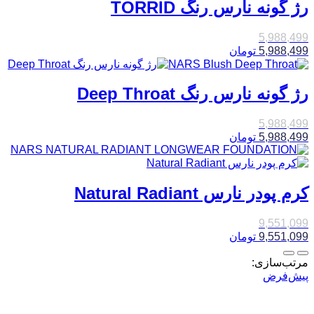
رژ گونه نارس رنگ TORRID
5,988,499
5,988,499
تومان
رژ گونه نارس رنگ Deep Throat
5,988,499
5,988,499
تومان
کرم پودر نارس Natural Radiant
9,551,099
9,551,099
تومان
مرتب‌سازی:
پیش‌فرض