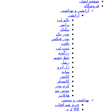
صفحه اصلی
فروشگاه
آرایشی و بهداشتی
آرایشی
بالم لب
پرایمر
پنکیک
پودر بیک
پودر فیکس
تافت
تینت لب
رژگونه
خط چشم
ریمل
ژل ابرو
سایه
کانتور
کانسیلر
کرم پودر
موس مو
هایلایتر
بهداشتی و پوستی
خرید ضد آفتاب
BB کرم