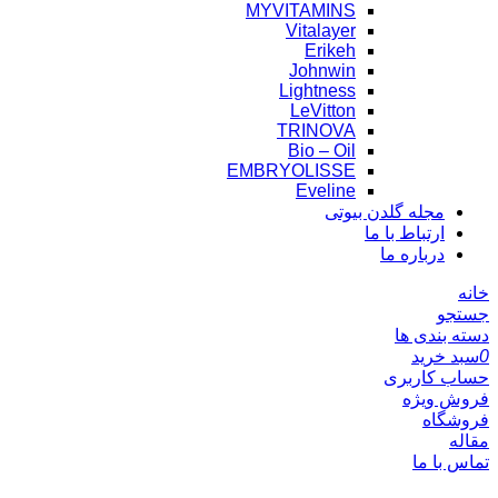
MYVITAMINS
Vitalayer
Erikeh
Johnwin
Lightness
LeVitton
TRINOVA
Bio – Oil
EMBRYOLISSE
Eveline
مجله گلدن بیوتی
ارتباط با ما
درباره ما
خانه
جستجو
دسته بندی ها
0
سبد خرید
حساب کاربری
فروش ویژه
فروشگاه
مقاله
تماس با ما