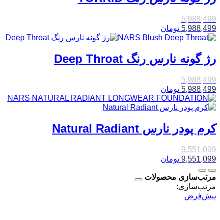
5,988,499
5,988,499
تومان
رژ گونه نارس رنگ Deep Throat
5,988,499
5,988,499
تومان
کرم پودر نارس Natural Radiant
9,551,099
9,551,099
تومان
مرتب‌سازی محصولات
مرتب‌سازی:
پیش‌فرض