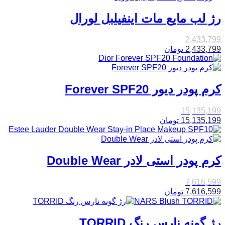
رژ لب مایع مات اینفیلبل لورال
2,433,799
2,433,799
تومان
کرم پودر دیور Forever SPF20
15,135,199
15,135,199
تومان
کرم پودر استی لادر Double Wear
7,616,599
7,616,599
تومان
رژ گونه نارس رنگ TORRID