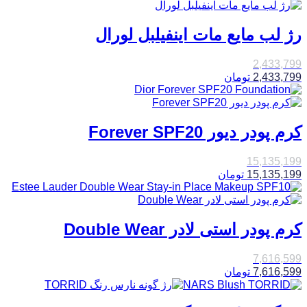
رژ لب مایع مات اینفیلبل لورال
2,433,799
2,433,799
تومان
کرم پودر دیور Forever SPF20
15,135,199
15,135,199
تومان
کرم پودر استی لادر Double Wear
7,616,599
7,616,599
تومان