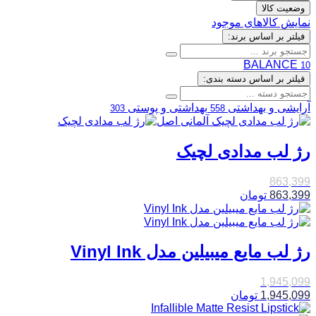
وضعیت کالا
نمایش کالاهای موجود
فیلتر بر اساس برند:
BALANCE
10
فیلتر بر اساس دسته بندی:
آرایشی و بهداشتی
بهداشتی و پوستی
303
558
رژ لب مدادی لچیک
863,399
863,399
تومان
رژ لب مایع میبیلین مدل Vinyl Ink
1,945,099
1,945,099
تومان