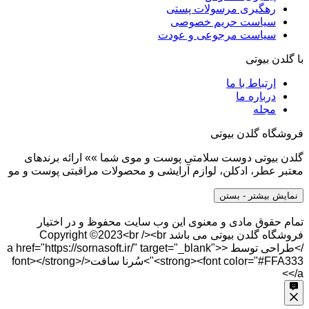
رهگیری مرسولات پستی
سیاست حریم خصوصی
سیاست مرجوعی و عودت
با گلدن بیوتی
ارتباط با ما
درباره ما
مجله
فروشگاه گلدن بیوتی
گلدن بیوتی دوست سلامتی پوست و موی شما »» ارائه برندهای
معتبر عطر، ادکلن، لوازم آرایشی و محصولات مراقبتی پوست و مو
نمایش بیشتر
- بستن
تمام حقوق مادی و معنوی این وب سایت محفوظ و در اختیار
فروشگاه گلدن بیوتی می باشد Copyright ©2023<br /><br
/>طراحی توسط <a href="https://sornasoft.ir/" target="_blank">
<strong><font color="#FFA333">سُرنا سافت</font></strong>
</a>