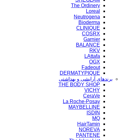
The Ordinery
Loreal
Neutrogena
Bioderma
CLINIQUE
COSRX
Garnier
BALANCE
RKV
LAttafa
OGX
Fadeout
DERMATYPIQUE
برندهای آرایشی و بهداشتی
THE BODY SHOP
VICHY
CeraVe
La Roche-Posay
MAYBELLINE
ISDIN
MQ
HairTamin
NOREVA
PANTENE