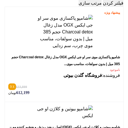
فیلتر کردن
مرتب سازی
پیشنهاد ویژه
شامپو پاکسازی موی سر او جی ایکس OGX مدل زغال Charcoal detox حجم
385 میل | بدون سولفات، مناسب موی...
ناموجود
فروشنده:
فروشگاه گلدن بیوتی
٪ 3
633,899
612,199
تومان
شامپو بیوتین و کلاژن او جی ایکس (OGX) اصل – ضد ریزش و ضخیم کننده مو –