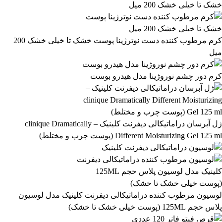
458,999 تومان
پیش‌فرض
محبوب‌ترین
1,038,299 تومان
بالاترین امتیاز
newest
ارزان‌ترین
گران‌ترین
اعمال فیلتر قیمت
موجودها اول
وضعیت کالا
نمایش کالاهای موجود
کرم مرطوب کننده دست نوترژینا پوست خشک تا خیلی خشک 200
میل
فیلتر بر اساس برند:
OGX
کرم دور چشم نوروژینا مدل هیدرو بوست
10
فیلتر بر اساس دسته بندی:
آرایشی و بهداشتی
بهداشتی و پوستی
303
558
ژل آبرسان دراماتیکالی دیفرنت کلینیک – clinique Dramatically
Different Moisturizing Gel 125 ml (پوست چرب و مختلط)
لوسیون مرطوب کننده دراماتیکالی دیفرنت کلینیک مدل لوسیون
پلاس حجم 125ML (پوست خیلی خشک تا خشک)