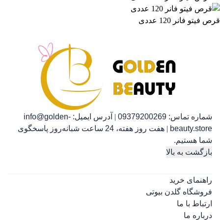
قرص فیتو فانر 120 عددی
رژ لب مدادی لچیک
رژ ل
863,399
تومان
شماره تماس:
09379200269
|
آدرس ایمیل:
info@golden-
beauty.store
|
هفت روز هفته، 24 ساعت شبانه‌روز پاسخگوی
شما هستیم.
بازگشت به بالا
راهنمای خرید
فروشگاه گلدن بیوتی
ارتباط با ما
درباره ما