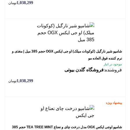
1,038,299
تومان
شامپو شیر نارگیل (کوکونات میلک) او جی ایکس OGX حجم 385 میل | مغذی و
نرم کننده فوق العاده مو
موجود در انبار
فروشنده:
فروشگاه گلدن بیوتی
1,038,299
تومان
پیشنهاد ویژه
شامپو اوجی ایکس OGX مدل درخت چای و نعناع TEA TREE MINT حجم 385