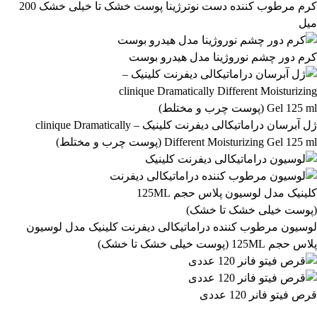
نمایش کالاهای موجود
کرم مرطوب کننده دست نوترژینا پوست خشک تا خیلی خشک 200
میل
فیلتر بر اساس برند:
TOCOBO
کرم دور چشم نوروژینا مدل هیدرو بوست
3
فیلتر بر اساس دسته بندی:
آرایشی و بهداشتی
بهداشتی و پوستی
303
558
ژل آبرسان دراماتیکالی دیفرنت کلینیک – clinique Dramatically
Different Moisturizing Gel 125 ml (پوست چرب و مختلط)
رژ لب مدادی لچیک
863,399
تومان
لوسیون مرطوب کننده دراماتیکالی دیفرنت کلینیک مدل لوسیون
پلاس حجم 125ML (پوست خیلی خشک تا خشک)
قرص فیتو فانر 120 عددی