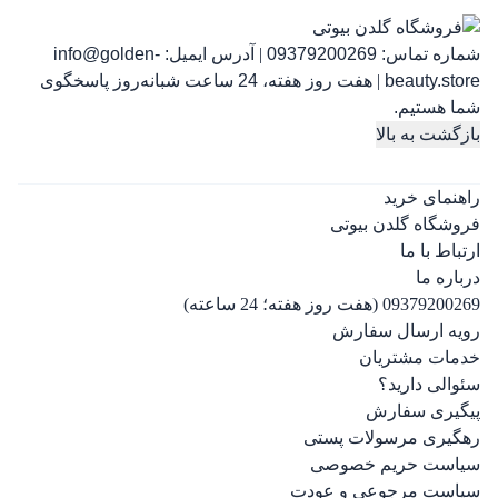
شماره تماس:
09379200269
|
آدرس ایمیل:
info@golden-
رژ ل
beauty.store
|
هفت روز هفته، 24 ساعت شبانه‌روز پاسخگوی
شما هستیم.
بازگشت به بالا
راهنمای خرید
فروشگاه گلدن بیوتی
ارتباط با ما
درباره ما
09379200269 (هفت روز هفته؛ 24 ساعته)
رویه ارسال سفارش
خدمات مشتریان
سئوالی دارید؟
پیگیری سفارش
رهگیری مرسولات پستی
سیاست حریم خصوصی
سیاست مرجوعی و عودت