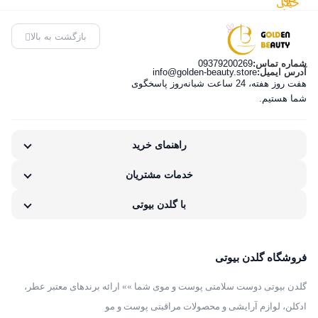
هیدرو
clinique
کننده
عددی
مرطوب
بازگشت به بالا
بوست
Dramatically
دراماتیکالی
کننده
Different
دیفرنت
شماره تماس:
09379200269
دست
آدرس ایمیل:
info@golden-beauty.store
هفت روز هفته، 24 ساعت شبانه‌روز پاسخگوی
Moisturizing
کلینیک
نوترژینا
شما هستیم.
Gel 125 ml
مدل
پوست
(پوست
لوسیون
خشک تا
راهنمای خرید
چرب و
پلاس حجم
خیلی
خدمات مشتریان
مختلط)
125ML
خشک
(پوست
200 میل
با گلدن بیوتی
خیلی
خشک تا
فروشگاه گلدن بیوتی
خشک)
گلدن بیوتی دوست سلامتی پوست و موی شما »» ارائه برندهای معتبر عطر،
ادکلن، لوازم آرایشی و محصولات مراقبتی پوست و مو