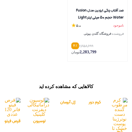
ضد آفتاب رنگی ایزدین مدل Fusion
Water حجم 50 میلی لیتر Light
ناموجود
5.0
فروشنده:
فروشگاه گلدن بیوتی
٪ 7
2,458,699
2,283,799
تومان
کالاهایی که مشاهده کرده اید
کرم دور
ژل آبرسان
چشم
دراماتیکالی
نوروژینا
دیفرنت
لوسیون
قرص فیتو
مدل
کلینیک –
مرطوب
فانر 120
کرم