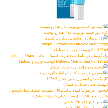
863,399
تومان
کرم دور چشم نوروژینا مدل هیدرو بوست
ژل آبرسان دراماتیکالی دیفرنت کلینیک – clinique Dramatically
Different Moisturizing Gel 125 ml (پوست چرب و مختلط)
رژ ل
لوسیون مرطوب کننده دراماتیکالی دیفرنت کلینیک مدل لوسیون
پلاس حجم 125ML (پوست خیلی خشک تا خشک)