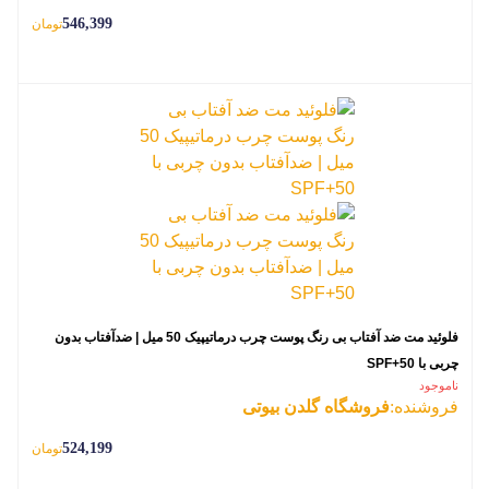
546,399
تومان
فلوئید مت ضد آفتاب بی رنگ پوست چرب درماتیپیک 50 میل | ضدآفتاب بدون
چربی با SPF+50
ناموجود
فروشنده:
فروشگاه گلدن بیوتی
524,199
تومان