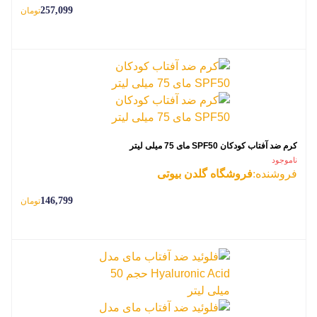
257,099
تومان
کرم ضد آفتاب کودکان SPF50 مای 75 میلی لیتر
ناموجود
فروشنده:
فروشگاه گلدن بیوتی
146,799
تومان