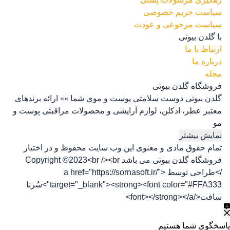
سیاست حریم خصوصی
سیاست مرجوعی و عودت
با گلدن بیوتی
ارتباط با ما
درباره ما
مجله
فروشگاه گلدن بیوتی
گلدن بیوتی دوست سلامتی پوست و موی شما »» ارائه برندهای
معتبر عطر، ادکلن، لوازم آرایشی و محصولات مراقبتی پوست و
مو
نمایش بیشتر
تمام حقوق مادی و معنوی این وب سایت محفوظ و در اختیار
فروشگاه گلدن بیوتی می باشد Copyright ©2023<br /><br
/>طراحی توسط <a href="https://sornasoft.ir/"
target="_blank"><strong><font color="#FFA333">سُرنا
سافت</font></strong></a>
پاسخگوی شما هستیم