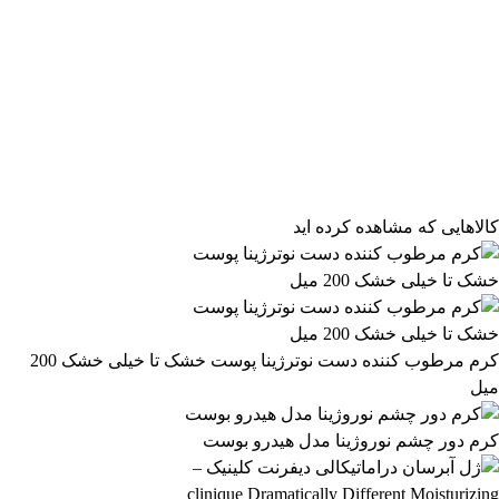
فیلتر محصولات
فیلتر براساس قیمت:
از
تا
تومان
مرتب‌سازی محصولات
کالاهایی که مشاهده کرده اید
مرتب‌سازی:
2,163,499 تومان
پیش‌فرض
محبوب‌ترین
2,163,500 تومان
بالاترین امتیاز
newest
ارزان‌ترین
گران‌ترین
اعمال فیلتر قیمت
موجودها اول
وضعیت کالا
نمایش کالاهای موجود
کرم مرطوب کننده دست نوترژینا پوست خشک تا خیلی خشک 200
میل
فیلتر بر اساس برند:
Bioderma
کرم دور چشم نوروژینا مدل هیدرو بوست
17
فیلتر بر اساس دسته بندی: