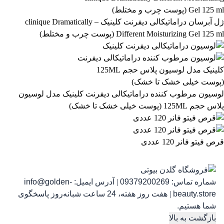
آرایشی و بهداشتی
بهداشتی و پوستی
303
558
ژل آبرسان دراماتیکالی دیفرنت کلینیک – clinique Dramatically
Different Moisturizing Gel 125 ml (پوست چرب و مختلط)
رژ لب مدادی لچیک
863,399
تومان
لوسیون مرطوب کننده دراماتیکالی دیفرنت کلینیک مدل لوسیون
پلاس حجم 125ML (پوست خیلی خشک تا خشک)
قرص فیتو فانر 120 عددی
شماره تماس:
09379200269
|
آدرس ایمیل:
info@golden-
رژ ل
beauty.store
|
هفت روز هفته، 24 ساعت شبانه‌روز پاسخگوی
شما هستیم.
بازگشت به بالا