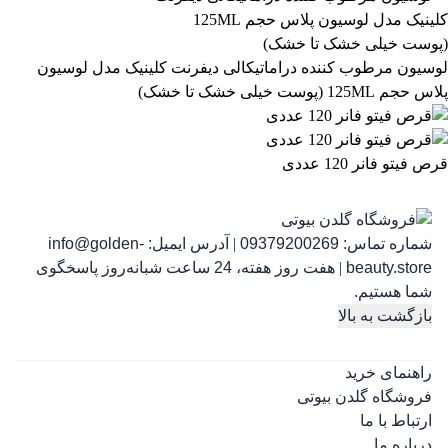
لوسیون مرطوب کننده دراماتیکالی دیفرنت کلینیک مدل لوسیون
پلاس حجم 125ML (پوست خیلی خشک تا خشک)
قرص فیتو فانر 120 عددی
شماره تماس:
09379200269
|
آدرس ایمیل:
info@golden-
رژ ل
beauty.store
|
هفت روز هفته، 24 ساعت شبانه‌روز پاسخگوی
شما هستیم.
بازگشت به بالا
راهنمای خرید
فروشگاه گلدن بیوتی
ارتباط با ما
درباره ما