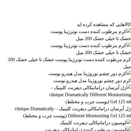
فیلتر براساس قیمت:
از
تا
تومان
مرتب‌سازی محصولات
کالاهایی که مشاهده کرده اید
مرتب‌سازی:
2,294,899 تومان
پیش‌فرض
محبوب‌ترین
2,294,900 تومان
بالاترین امتیاز
newest
ارزان‌ترین
گران‌ترین
اعمال فیلتر قیمت
موجودها اول
وضعیت کالا
نمایش کالاهای موجود
کرم مرطوب کننده دست نوترژینا پوست خشک تا خیلی خشک 200
میل
فیلتر بر اساس برند:
Neutrogena
کرم دور چشم نوروژینا مدل هیدرو بوست
16
فیلتر بر اساس دسته بندی:
آرایشی و بهداشتی
بهداشتی و پوستی
303
558
ژل آبرسان دراماتیکالی دیفرنت کلینیک – clinique Dramatically
Different Moisturizing Gel 125 ml (پوست چرب و مختلط)
رژ لب مدادی لچیک
863,399
تومان