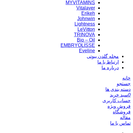
MYVITAMINS
Vitalayer
Erikeh
Johnwin
Lightness
LeVitton
TRINOVA
Bio – Oil
EMBRYOLISSE
Eveline
مجله گلدن بیوتی
ارتباط با ما
درباره ما
خانه
جستجو
دسته بندی ها
0
سبد خرید
حساب کاربری
فروش ویژه
فروشگاه
مقاله
تماس با ما