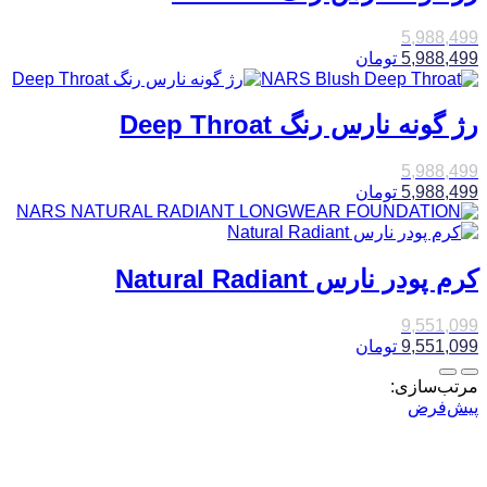
5,988,499
5,988,499
تومان
رژ گونه نارس رنگ Deep Throat
5,988,499
5,988,499
تومان
کرم پودر نارس Natural Radiant
9,551,099
9,551,099
تومان
مرتب‌سازی:
پیش‌فرض