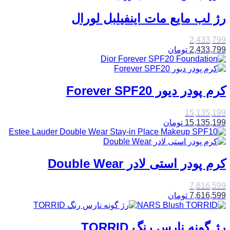
رژ لب مایع مات اینفیلبل لورال
2,433,799
2,433,799
تومان
کرم پودر دیور Forever SPF20
15,135,199
15,135,199
تومان
کرم پودر استی لادر Double Wear
7,616,599
7,616,599
تومان
رژ گونه نارس رنگ TORRID