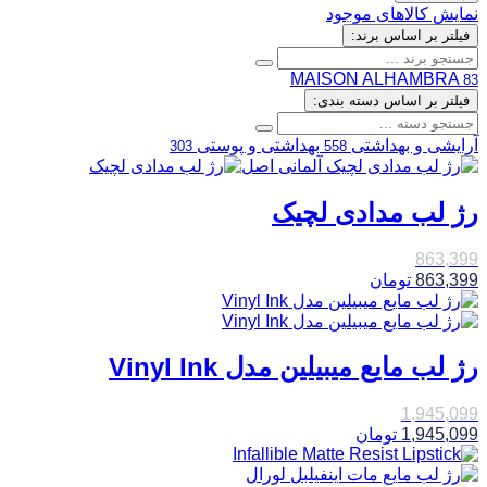
نمایش کالاهای موجود
فیلتر بر اساس برند:
MAISON ALHAMBRA
83
فیلتر بر اساس دسته بندی:
آرایشی و بهداشتی
بهداشتی و پوستی
303
558
رژ لب مدادی لچیک
863,399
863,399
تومان
رژ لب مایع میبیلین مدل Vinyl Ink
1,945,099
1,945,099
تومان