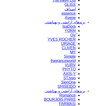
The Inkey List
GLISS
اصداف
essence
Avene
برندهای آرایشی و بهداشتی
IsaDora
YORN
YVES ROCHER
URIAGE
CLIVEN
MY
Simple
fragranceworld
VURV
PHYTO
ST.Ives
SkinOne
SHISEIDO
برندهای آرایشی و بهداشتی
Romance
BOURJOIS PARIS
FARMASi