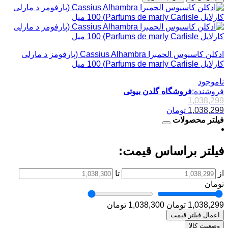
ادکلن کاسیوس الحمبرا Cassius Alhambra (پارفومز د مارلی
کارلایل Parfums de marly Carlisle) 100 میل
ناموجود
فروشنده:
فروشگاه گلدن بیوتی
1,038,299
1,038,299
تومان
فیلتر محصولات
فیلتر براساس قیمت:
از
تا
تومان
1,038,299 تومان
1,038,300 تومان
اعمال فیلتر قیمت
وضعیت کالا