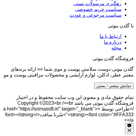
رهگیری مرسولات پستی
سیاست حریم خصوصی
سیاست مرجوعی و عودت
با گلدن بیوتی
ارتباط با ما
درباره ما
مجله
فروشگاه گلدن بیوتی
گلدن بیوتی دوست سلامتی پوست و موی شما »» ارائه برندهای
معتبر عطر، ادکلن، لوازم آرایشی و محصولات مراقبتی پوست و مو
نمایش بیشتر
- بستن
تمام حقوق مادی و معنوی این وب سایت محفوظ و در اختیار
فروشگاه گلدن بیوتی می باشد Copyright ©2023<br /><br
/>طراحی توسط <a href="https://sornasoft.ir/" target="_blank">
<strong><font color="#FFA333">سُرنا سافت</font></strong>
</a>