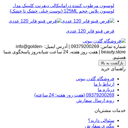
لوسیون مرطوب کننده دراماتیکالی دیفرنت کلینیک مدل
لوسیون پلاس حجم 125ML (پوست خیلی خشک تا خشک)
قرص فیتو فانر 120 عددی
شماره تماس:
09379200269
|
آدرس ایمیل:
info@golden-
beauty.store
|
هفت روز هفته، 24 ساعت شبانه‌روز پاسخگوی شما
هستیم.
بازگشت به بالا
راهنمای خرید
فروشگاه گلدن بیوتی
ارتباط با ما
درباره ما
09379200269 (هفت روز هفته؛ 24 ساعته)
رویه ارسال سفارش
خدمات مشتریان
سئوالی دارید؟
پیگیری سفارش