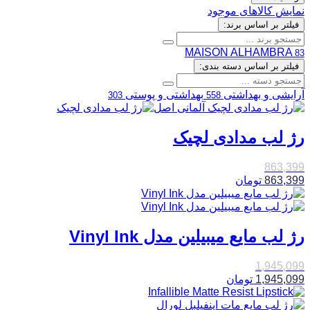
نمایش کالاهای موجود
فیلتر بر اساس برند:
MAISON ALHAMBRA
83
فیلتر بر اساس دسته بندی:
آرایشی و بهداشتی
بهداشتی و پوستی
303
558
رژ لب مدادی لچیک
863,399
863,399
تومان
رژ لب مایع میبیلین مدل Vinyl Ink
1,945,099
1,945,099
تومان