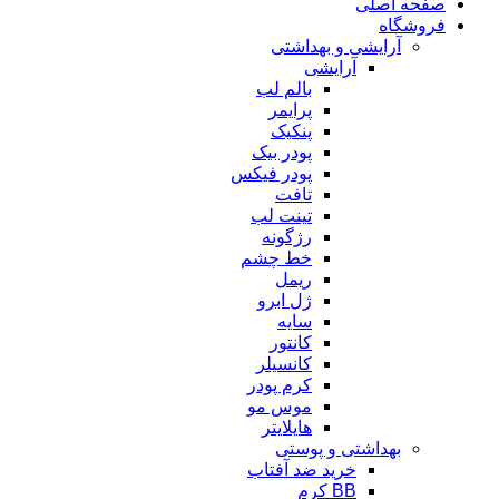
صفحه اصلی
فروشگاه
آرایشی و بهداشتی
آرایشی
بالم لب
پرایمر
پنکیک
پودر بیک
پودر فیکس
تافت
تینت لب
رژگونه
خط چشم
ریمل
ژل ابرو
سایه
کانتور
کانسیلر
کرم پودر
موس مو
هایلایتر
بهداشتی و پوستی
خرید ضد آفتاب
BB کرم