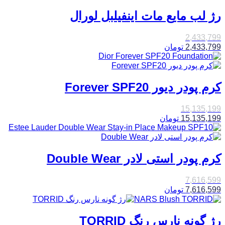
رژ لب مایع مات اینفیلبل لورال
2,433,799
2,433,799
تومان
کرم پودر دیور Forever SPF20
15,135,199
15,135,199
تومان
کرم پودر استی لادر Double Wear
7,616,599
7,616,599
تومان
رژ گونه نارس رنگ TORRID