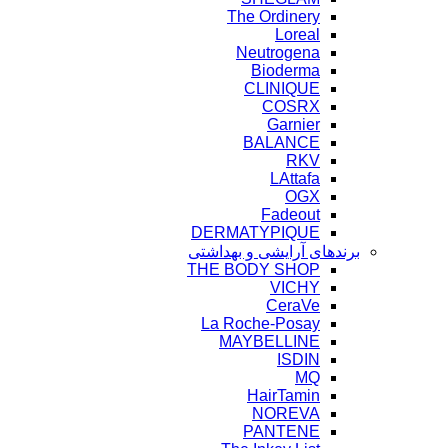
The Ordinery
Loreal
Neutrogena
Bioderma
CLINIQUE
COSRX
Garnier
BALANCE
RKV
LAttafa
OGX
Fadeout
DERMATYPIQUE
برندهای آرایشی و بهداشتی
THE BODY SHOP
VICHY
CeraVe
La Roche-Posay
MAYBELLINE
ISDIN
MQ
HairTamin
NOREVA
PANTENE