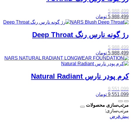
5,988,499
5,988,499
تومان
رژ گونه نارس رنگ Deep Throat
5,988,499
5,988,499
تومان
کرم پودر نارس Natural Radiant
9,551,099
9,551,099
تومان
مرتب‌سازی محصولات
مرتب‌سازی:
پیش‌فرض