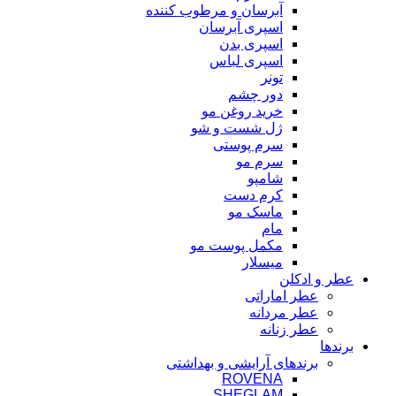
آبرسان و مرطوب کننده
اسپری آبرسان
اسپری بدن
اسپری لباس
تونر
دور چشم
خرید روغن مو
ژل شست و شو
سرم پوستی
سرم مو
شامپو
کرم دست
ماسک مو
مام
مکمل پوست مو
میسلار
عطر و ادکلن
عطر اماراتی
عطر مردانه
عطر زنانه
برندها
برندهای آرایشی و بهداشتی
ROVENA
SHEGLAM