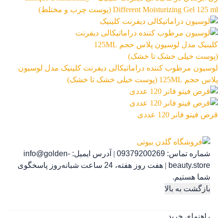
Different Moisturizing Gel 125 ml (پوست چرب و مختلط)
رژ لب مدادی لچیک
863,399
تومان
لوسیون مرطوب کننده دراماتیکالی دیفرنت کلینیک مدل لوسیون
پلاس حجم 125ML (پوست خیلی خشک تا خشک)
قرص فیتو فانر 120 عددی
شماره تماس:
09379200269
|
آدرس ایمیل:
info@golden-
رژ ل
beauty.store
|
هفت روز هفته، 24 ساعت شبانه‌روز پاسخگوی
شما هستیم.
بازگشت به بالا
راهنمای خرید