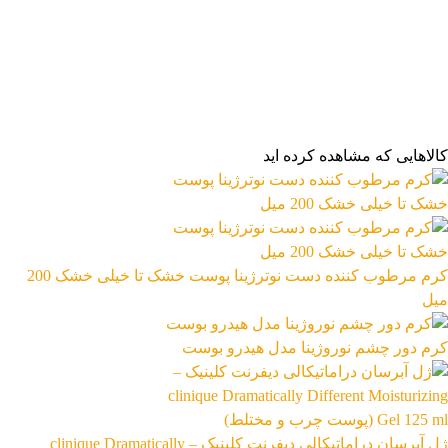
فیلتر محصولات
فیلتر براساس قیمت:
از
تا
تومان
مرتب‌سازی محصولات
کالاهایی که مشاهده کرده اید
مرتب‌سازی:
2,859,899 تومان
پیش‌فرض
محبوب‌ترین
2,859,900 تومان
بالاترین امتیاز
newest
ارزان‌ترین
گران‌ترین
اعمال فیلتر قیمت
موجودها اول
وضعیت کالا
نمایش کالاهای موجود
کرم مرطوب کننده دست نوترژینا پوست خشک تا خیلی خشک 200
میل
فیلتر بر اساس برند:
Loreal
کرم دور چشم نوروژینا مدل هیدرو بوست
24
فیلتر بر اساس دسته بندی:
آرایشی و بهداشتی
بهداشتی و پوستی
303
558
ژل آبرسان دراماتیکالی دیفرنت کلینیک – clinique Dramatically