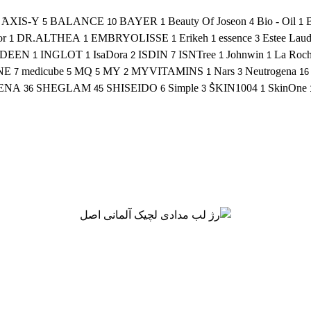
َAXIS-Y
BALANCE
BAYER
Beauty Of Joseon
Bio - Oil
5
10
1
4
1
or
DR.ALTHEA
EMBRYOLISSE
Erikeh
essence
Estee Laud
1
1
1
1
3
EDEEN
INGLOT
IsaDora
ISDIN
ISNTree
Johnwin
La Roch
1
1
2
7
1
1
NE
medicube
MQ
MY
MYVITAMINS
Nars
Neutrogena
7
5
5
2
1
3
16
ENA
SHEGLAM
SHISEIDO
Simple
ُSKIN1004
SkinOne
36
45
6
3
1