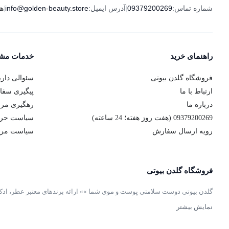
شماره تماس:
09379200269
آدرس ایمیل:
info@golden-beauty.store
هفت 
|
|
راهنمای خرید
خدمات مشت
فروشگاه گلدن بیوتی
سئوالی داری
ارتباط با ما
پیگیری سف
درباره ما
رهگیری مر
09379200269 (هفت روز هفته؛ 24 ساعته)
سیاست حر
رویه ارسال سفارش
سیاست مرج
فروشگاه گلدن بیوتی
گلدن بیوتی دوست سلامتی پوست و موی شما »» ارائه برندهای معتبر عطر، ادک
نمایش بیشتر