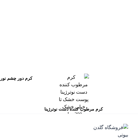
رژ لب مدادی لچیک
مرتب‌سازی محصولات
مرتب‌سازی:
پیش‌فرض
محبوب‌ترین
بالاترین امتیاز
newest
ارزان‌ترین
گران‌ترین
کرم دور چشم نوروژ
بوس
کرم مرطوب کننده دست نوترژینا
پوست خشک تا خیلی خشک 200
میل