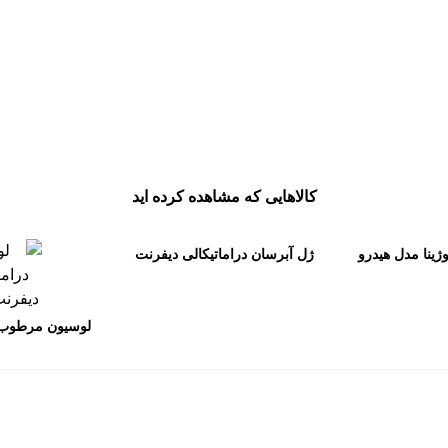
رژ لب مایع میبیلین مدل Vinyl Ink
863,399
تومان
موجودها اول
کالاهایی که مشاهده کرده اید
ینا مدل هیدرو
ژل آبرسان دراماتیکالی دیفرنت
ت
کلینیک – clinique Dramatically
Different Moisturizing Gel 125
لوسیون مرطوب ک
ml (پوست چرب و مختلط)
دیفرنت کلینیک 
حجم
تا 