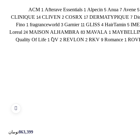
ACM
Afterave Essentials
Alpecin
Anua
Avene
1
1
5
7
5
CLINIQUE
CLIVEN
COSRX
DERMATYPIQUE
Di
14
2
17
7
Fino
fragranceworld
Garnier
GLISS
HairTamin
IM
1
3
11
4
5
Loreal
MAISON ALHAMBRA
MAVALA
MAYBELLI
24
83
1
Quality Of Life
ًQV
REVLON
RKV
Romance
ROV
1
2
2
9
1
رژ لب 
863,399
تومان