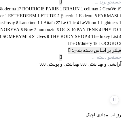
Bioderma
BOURJOIS PARIS
BRAUN
celimax
CeraVe
17
1
1
2
15
er
ESTHEDERM
ETUDE
ٍEucerin
Fadeout
FARMASi
1
1
2
1
8
1
e-Posay
Lancôme
LAttafa
Le Chic
LeVitton
Lightness
8
1
27
4
1
1
NOREVA
Now
numbuzin
OGX
PANTENE
PHYTO
5
2
3
10
4
1
SOMEBYMI
ST.Ives
THE BODY SHOP
The Inkey List
1
4
6
4
4
The Ordinery
TOCOBO
18
3
فیلتر بر اساس دسته بندی:
آرایشی و بهداشتی
بهداشتی و پوستی
303
558
رژ لب مدادی لچیک