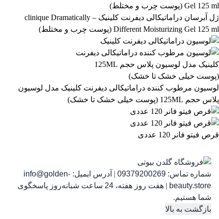
آرایشی و بهداشتی
بهداشتی و پوستی
303
558
ژل آبرسان دراماتیکالی دیفرنت کلینیک – clinique Dramatically
Different Moisturizing Gel 125 ml (پوست چرب و مختلط)
رژ لب مدادی لچیک
863,399
تومان
لوسیون مرطوب کننده دراماتیکالی دیفرنت کلینیک مدل لوسیون
پلاس حجم 125ML (پوست خیلی خشک تا خشک)
قرص فیتو فانر 120 عددی
شماره تماس:
09379200269
|
آدرس ایمیل:
info@golden-
رژ ل
beauty.store
|
هفت روز هفته، 24 ساعت شبانه‌روز پاسخگوی
شما هستیم.
بازگشت به بالا