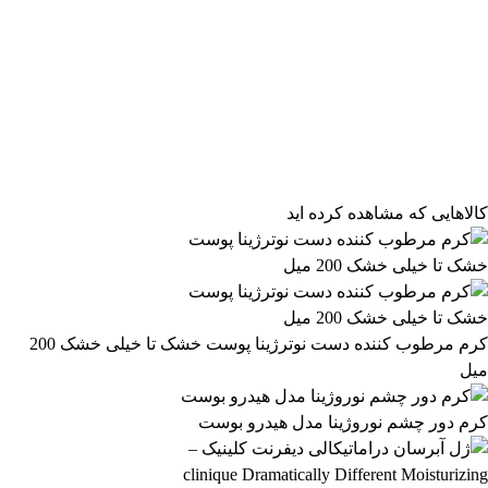
فیلتر محصولات
فیلتر براساس قیمت:
از
تا
تومان
مرتب‌سازی محصولات
کالاهایی که مشاهده کرده اید
مرتب‌سازی:
541,099 تومان
پیش‌فرض
محبوب‌ترین
541,100 تومان
بالاترین امتیاز
newest
ارزان‌ترین
گران‌ترین
اعمال فیلتر قیمت
موجودها اول
وضعیت کالا
نمایش کالاهای موجود
کرم مرطوب کننده دست نوترژینا پوست خشک تا خیلی خشک 200
میل
فیلتر بر اساس برند:
Loreal
کرم دور چشم نوروژینا مدل هیدرو بوست
24
فیلتر بر اساس دسته بندی: