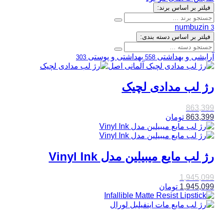
فیلتر بر اساس برند:
numbuzin
3
فیلتر بر اساس دسته بندی:
آرایشی و بهداشتی
بهداشتی و پوستی
303
558
رژ لب مدادی لچیک
863,399
863,399
تومان
رژ لب مایع میبیلین مدل Vinyl Ink
1,945,099
1,945,099
تومان