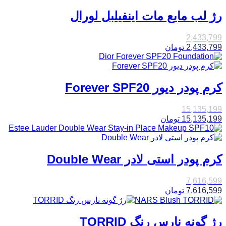
رژ لب مایع مات اینفیلبل لورال
2,433,799
2,433,799
تومان
کرم پودر دیور Forever SPF20
15,135,199
15,135,199
تومان
کرم پودر استی لادر Double Wear
7,616,599
7,616,599
تومان
رژ گونه نارس رنگ TORRID