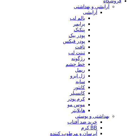
فروشگاه
آرایشی و بهداشتی
آرایشی
بالم لب
پرایمر
پنکیک
پودر بیک
پودر فیکس
تافت
تینت لب
رژگونه
خط چشم
ریمل
ژل ابرو
سایه
کانتور
کانسیلر
کرم پودر
موس مو
هایلایتر
بهداشتی و پوستی
خرید ضد آفتاب
BB کرم
آبرسان و مرطوب کننده