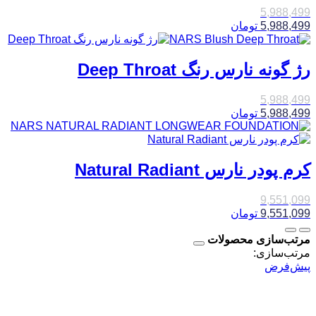
5,988,499
5,988,499
تومان
رژ گونه نارس رنگ Deep Throat
5,988,499
5,988,499
تومان
کرم پودر نارس Natural Radiant
9,551,099
9,551,099
تومان
مرتب‌سازی محصولات
مرتب‌سازی:
پیش‌فرض