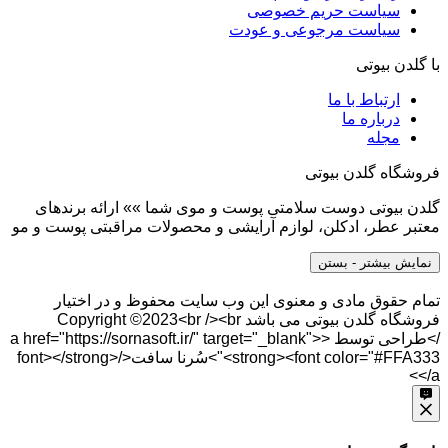
سیاست حریم خصوصی
سیاست مرجوعی و عودت
با گلدن بیوتی
ارتباط با ما
درباره ما
مجله
فروشگاه گلدن بیوتی
گلدن بیوتی دوست سلامتی پوست و موی شما »» ارائه برندهای
معتبر عطر، ادکلن، لوازم آرایشی و محصولات مراقبتی پوست و مو
نمایش بیشتر
- بستن
تمام حقوق مادی و معنوی این وب سایت محفوظ و در اختیار
فروشگاه گلدن بیوتی می باشد Copyright ©2023<br /><br
/>طراحی توسط <a href="https://sornasoft.ir/" target="_blank">
<strong><font color="#FFA333">سُرنا سافت</font></strong>
</a>