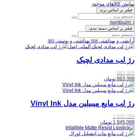
نمایش کالاهای موجود
فیلتر بر اساس برند:
numbuzin
3
فیلتر بر اساس دسته بندی:
آرایشی و بهداشتی
بهداشتی و پوستی
303
558
رژ لب مدادی لچیک
863,399
863,399
تومان
رژ لب مایع میبیلین مدل Vinyl Ink
1,945,099
1,945,099
تومان