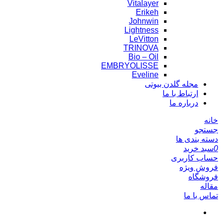
Vitalayer
Erikeh
Johnwin
Lightness
LeVitton
TRINOVA
Bio – Oil
EMBRYOLISSE
Eveline
مجله گلدن بیوتی
ارتباط با ما
درباره ما
خانه
جستجو
دسته بندی ها
0
سبد خرید
حساب کاربری
فروش ویژه
فروشگاه
مقاله
تماس با ما