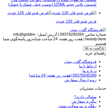
لوسیون پلاس حجم 125ML (پوست خیلی خشک تا خشک)
قرص فیتو فانر 120 عددی
شماره تماس:
09379200269
|
آدرس ایمیل:
info@golden-
beauty.store
|
هفت روز هفته، 24 ساعت شبانه‌روز پاسخگوی شما
هستیم.
بازگشت به بالا
راهنمای خرید
فروشگاه گلدن بیوتی
ارتباط با ما
درباره ما
09379200269 (هفت روز هفته؛ 24 ساعته)
رویه ارسال سفارش
خدمات مشتریان
سئوالی دارید؟
پیگیری سفارش
رهگیری مرسولات پستی