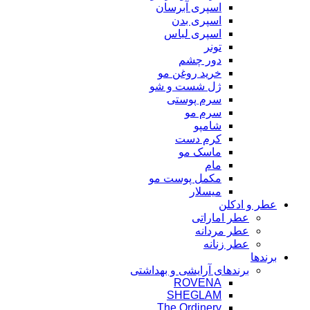
اسپری آبرسان
اسپری بدن
اسپری لباس
تونر
دور چشم
خرید روغن مو
ژل شست و شو
سرم پوستی
سرم مو
شامپو
کرم دست
ماسک مو
مام
مکمل پوست مو
میسلار
عطر و ادکلن
عطر اماراتی
عطر مردانه
عطر زنانه
برندها
برندهای آرایشی و بهداشتی
ROVENA
SHEGLAM
The Ordinery