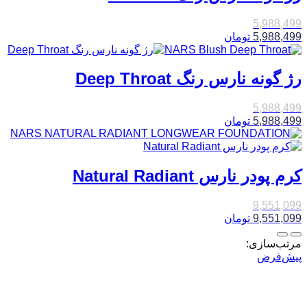
5,988,499
5,988,499
تومان
رژ گونه نارس رنگ Deep Throat
5,988,499
5,988,499
تومان
کرم پودر نارس Natural Radiant
9,551,099
9,551,099
تومان
مرتب‌سازی:
پیش‌فرض