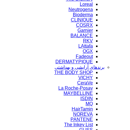
Loreal
Neutrogena
Bioderma
CLINIQUE
COSRX
Garnier
BALANCE
RKV
LAttafa
OGX
Fadeout
DERMATYPIQUE
برندهای آرایشی و بهداشتی
THE BODY SHOP
VICHY
CeraVe
La Roche-Posay
MAYBELLINE
ISDIN
MQ
HairTamin
NOREVA
PANTENE
The Inkey List
GLISS