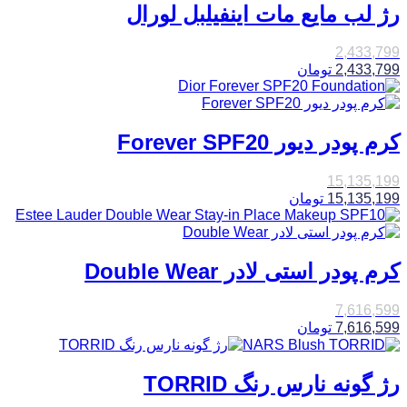
رژ لب مایع مات اینفیلبل لورال
2,433,799
2,433,799
تومان
کرم پودر دیور Forever SPF20
15,135,199
15,135,199
تومان
کرم پودر استی لادر Double Wear
7,616,599
7,616,599
تومان
رژ گونه نارس رنگ TORRID