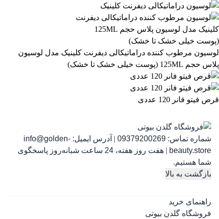
رژ لب مدادی لچیک
863,399
تومان
لوسیون مرطوب کننده دراماتیکالی دیفرنت کلینیک مدل لوسیون
پلاس حجم 125ML (پوست خیلی خشک تا خشک)
قرص فیتو فانر 120 عددی
شماره تماس:
09379200269
|
آدرس ایمیل:
info@golden-
رژ ل
beauty.store
|
هفت روز هفته، 24 ساعت شبانه‌روز پاسخگوی
شما هستیم.
بازگشت به بالا
راهنمای خرید
فروشگاه گلدن بیوتی