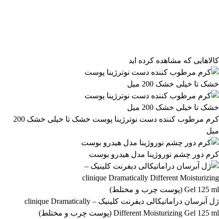
فیلتر محصولات
فیلتر براساس قیمت:
از
تا
تومان
مرتب‌سازی محصولات
کالاهایی که مشاهده کرده اید
مرتب‌سازی:
1,190,899 تومان
پیش‌فرض
محبوب‌ترین
1,190,900 تومان
بالاترین امتیاز
newest
ارزان‌ترین
گران‌ترین
اعمال فیلتر قیمت
موجودها اول
وضعیت کالا
نمایش کالاهای موجود
کرم مرطوب کننده دست نوترژینا پوست خشک تا خیلی خشک 200
میل
فیلتر بر اساس برند:
COSRX
کرم دور چشم نوروژینا مدل هیدرو بوست
17
فیلتر بر اساس دسته بندی:
آرایشی و بهداشتی
بهداشتی و پوستی
303
558
ژل آبرسان دراماتیکالی دیفرنت کلینیک – clinique Dramatically
Different Moisturizing Gel 125 ml (پوست چرب و مختلط)