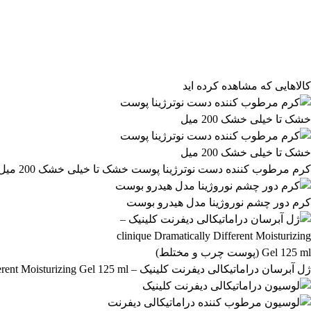
مرتب‌سازی محصولات
مرتب‌سازی:
پیش‌فرض
محبوب‌ترین
بالاترین امتیاز
newest
ارزان‌ترین
گران‌ترین
کالاهایی که مشاهده کرده اید
کرم مرطوب کننده دست نوترژینا پوست خشک تا خیلی خشک 200 میل
کرم دور چشم نوروژینا مدل هیدرو بوست
ژل آبرسان دراماتیکالی دیفرنت کلینیک – clinique Dramatically Different Moisturizing Gel 125 ml (پوست چرب و مختلط)