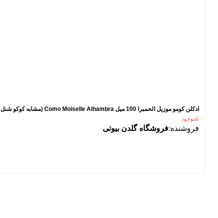
ادکلن کومو موزیل الحمبرا 100 میل Como Moiselle Alhambra (مشابه کوکو شنل مادمازل COCO Chanel Mademoiselle)
ناموجود
فروشنده:
فروشگاه گلدن بیوتی
فیلتر محصولات
فیلتر براساس قیمت:
از
تا
تومان