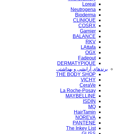
Loreal
Neutrogena
Bioderma
CLINIQUE
COSRX
Garnier
BALANCE
RKV
LAttafa
OGX
Fadeout
DERMATYPIQUE
برندهای آرایشی و بهداشتی
THE BODY SHOP
VICHY
CeraVe
La Roche-Posay
MAYBELLINE
ISDIN
MQ
HairTamin
NOREVA
PANTENE
The Inkey List
GLISS