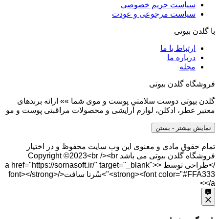
سیاست حریم خصوصی
سیاست مرجوعی و عودت
با گلدن بیوتی
ارتباط با ما
درباره ما
مجله
فروشگاه گلدن بیوتی
گلدن بیوتی دوست سلامتی پوست و موی شما »» ارائه برندهای
معتبر عطر، ادکلن، لوازم آرایشی و محصولات مراقبتی پوست و مو
نمایش بیشتر
- بستن
تمام حقوق مادی و معنوی این وب سایت محفوظ و در اختیار
فروشگاه گلدن بیوتی می باشد Copyright ©2023<br /><br
/>طراحی توسط <a href="https://sornasoft.ir/" target="_blank">
<strong><font color="#FFA333">سُرنا سافت</font></strong>
</a>