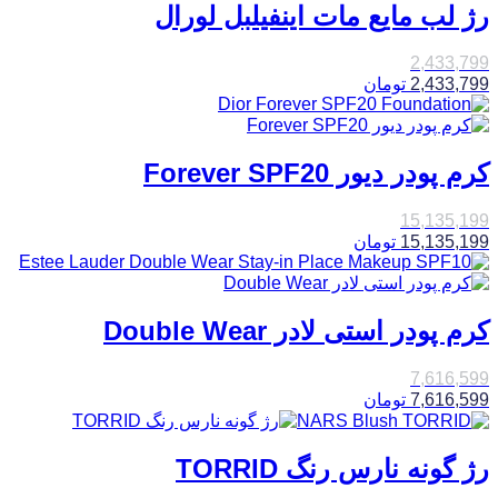
رژ لب مایع مات اینفیلبل لورال
2,433,799
2,433,799
تومان
کرم پودر دیور Forever SPF20
15,135,199
15,135,199
تومان
کرم پودر استی لادر Double Wear
7,616,599
7,616,599
تومان
رژ گونه نارس رنگ TORRID