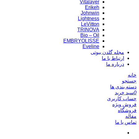
Vitalayer
Erikeh
Johnwin
Lightness
LeVitton
TRINOVA
Bio – Oil
EMBRYOLISSE
Eveline
مجله گلدن بیوتی
ارتباط با ما
درباره ما
خانه
جستجو
دسته بندی ها
0
سبد خرید
حساب کاربری
فروش ویژه
فروشگاه
مقاله
تماس با ما