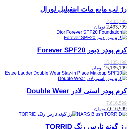
رژ لب مایع مات اینفیلبل لورال
2,433,799
2,433,799
تومان
کرم پودر دیور Forever SPF20
15,135,199
15,135,199
تومان
کرم پودر استی لادر Double Wear
7,616,599
7,616,599
تومان
رژ گونه نارس رنگ TORRID