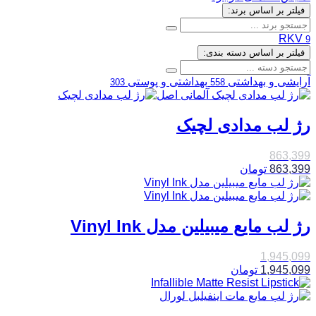
فیلتر بر اساس برند:
RKV
9
فیلتر بر اساس دسته بندی:
آرایشی و بهداشتی
بهداشتی و پوستی
303
558
رژ لب مدادی لچیک
863,399
863,399
تومان
رژ لب مایع میبیلین مدل Vinyl Ink
1,945,099
1,945,099
تومان