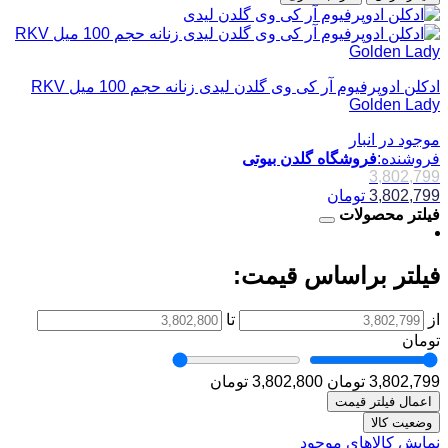
ادکلن ادوپرفیوم آر کی وی گلدن لیدی زنانه حجم 100 میل RKV
Golden Lady
موجود در انبار
فروشنده:
فروشگاه گلدن بیوتی
3,802,799
3,802,799
تومان
فیلتر محصولات
فیلتر براساس قیمت:
از
تا
تومان
3,802,799 تومان
3,802,800 تومان
اعمال فیلتر قیمت
وضعیت کالا
نمایش کالاهای موجود