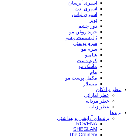
اسپری آبرسان
اسپری بدن
اسپری لباس
تونر
دور چشم
خرید روغن مو
ژل شست و شو
سرم پوستی
سرم مو
شامپو
کرم دست
ماسک مو
مام
مکمل پوست مو
میسلار
عطر و ادکلن
عطر اماراتی
عطر مردانه
عطر زنانه
برندها
برندهای آرایشی و بهداشتی
ROVENA
SHEGLAM
The Ordinery