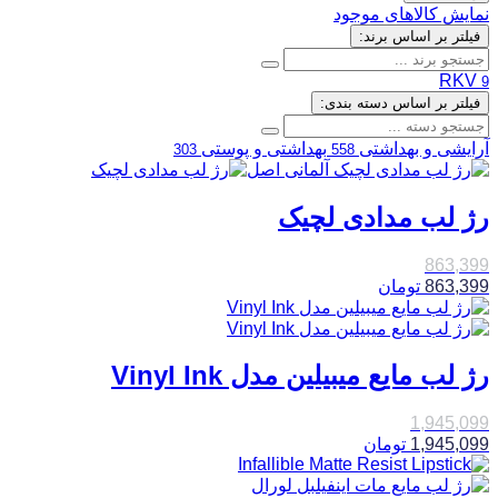
نمایش کالاهای موجود
فیلتر بر اساس برند:
RKV
9
فیلتر بر اساس دسته بندی:
آرایشی و بهداشتی
بهداشتی و پوستی
303
558
رژ لب مدادی لچیک
863,399
863,399
تومان
رژ لب مایع میبیلین مدل Vinyl Ink
1,945,099
1,945,099
تومان