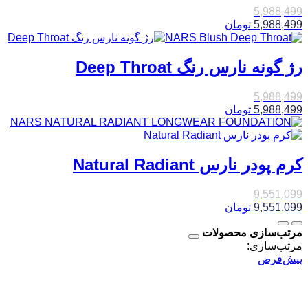
5,988,499
5,988,499
تومان
رژ گونه نارس رنگ Deep Throat
5,988,499
5,988,499
تومان
کرم پودر نارس Natural Radiant
9,551,099
9,551,099
تومان
مرتب‌سازی محصولات
مرتب‌سازی:
پیش‌فرض