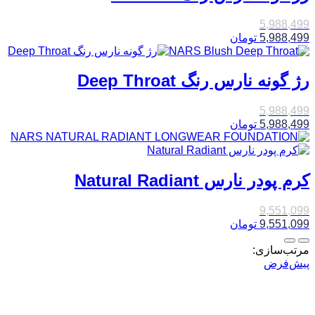
5,988,499
5,988,499
تومان
رژ گونه نارس رنگ Deep Throat
5,988,499
5,988,499
تومان
کرم پودر نارس Natural Radiant
9,551,099
9,551,099
تومان
مرتب‌سازی:
پیش‌فرض