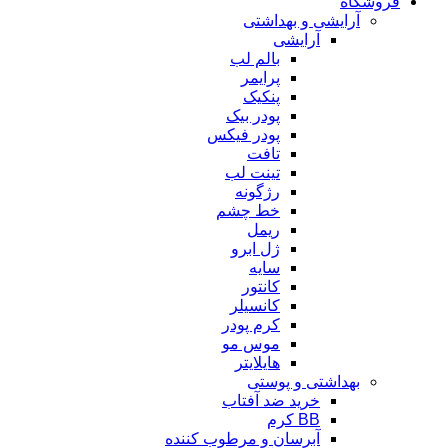
فروشگاه
آرایشی و بهداشتی
آرایشی
بالم لب
پرایمر
پنکیک
پودر بیک
پودر فیکس
تافت
تینت لب
رژگونه
خط چشم
ریمل
ژل ابرو
سایه
کانتور
کانسیلر
کرم پودر
موس مو
هایلایتر
بهداشتی و پوستی
خرید ضد آفتاب
BB کرم
آبرسان و مرطوب کننده