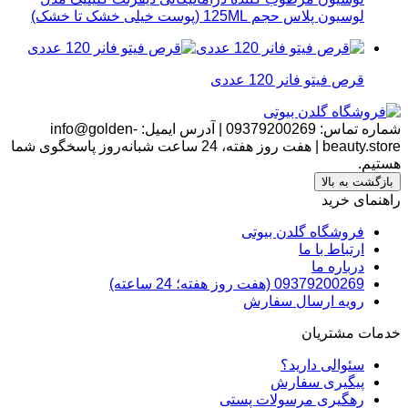
لوسیون پلاس حجم 125ML (پوست خیلی خشک تا خشک)
قرص فیتو فانر 120 عددی
شماره تماس:
09379200269
|
آدرس ایمیل:
info@golden-
beauty.store
|
هفت روز هفته، 24 ساعت شبانه‌روز پاسخگوی شما
هستیم.
بازگشت به بالا
راهنمای خرید
فروشگاه گلدن بیوتی
ارتباط با ما
درباره ما
09379200269 (هفت روز هفته؛ 24 ساعته)
رویه ارسال سفارش
خدمات مشتریان
سئوالی دارید؟
پیگیری سفارش
رهگیری مرسولات پستی