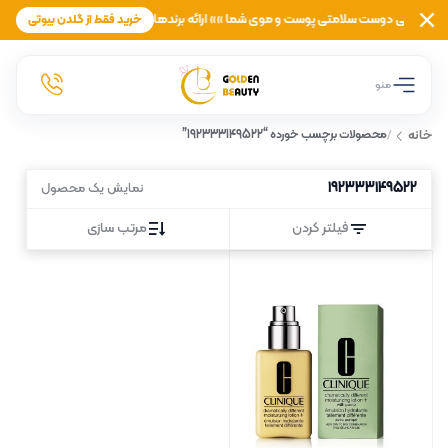
ن بیوتی دوست سلامتی پوست و موی شما »» ارائه برندهای معتبر لوازم آرایشی، بهداشتی، ز
خرید فقط از گلدن بیوتی
منو
خانه
/
محصولات برچسب خورده “192333149522”
192333149522
نمایش یک محصول
فیلتر کردن
مرتب سازی