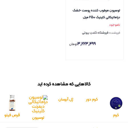
لوسیون مرطوب کننده پوست خشک
دراماتیکالی کلینیک 250 میل
ناموجود
فروشنده:
فروشگاه گلدن بیوتی
3,223,499
تومان
کالاهایی که مشاهده کرده اید
کرم دور
ژل آبرسان
چشم
دراماتیکالی
کرم
قرص فیتو
نوروژینا
دیفرنت
لوسیون
مرطوب
فانر 120
مدل
کلینیک –
مرطوب