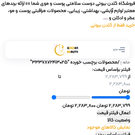
فروشگاه گلدن بیوتی دوست سلامتی پوست و موی شما »» ارائه برندهای
معتبر لوازم آرایشی، بهداشتی، زیبایی، محصولات مراقبتی پوست و مو،
عطر و ادکلن و ...
خرید فقط از گلدن بیوتی
منو
/
محصولات برچسب خورده “3337872413025”
خانه
فیلتر براساس قیمت:
از
تا
تومان
2,283,799 تومان
2,283,800 تومان
اعمال فیلتر قیمت
وضعیت کالا
نمایش کالاهای موجود
فیلتر بر اساس برند: