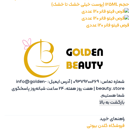
حجم 125ML (پوست خیلی خشک تا خشک)
قرص فیتو فانر 120 عددی
شماره تماس:
09379200269
|
آدرس ایمیل:
info@golden-
beauty.store
|
هفت روز هفته، 24 ساعت شبانه‌روز پاسخگوی
شما هستیم.
بازگشت به بالا
راهنمای خرید
فروشگاه گلدن بیوتی