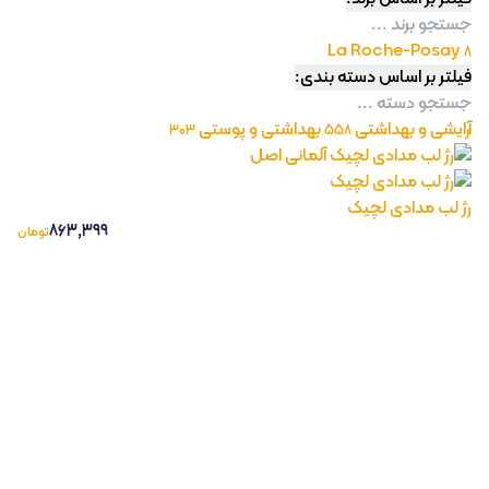
La Roche-Posay
8
فیلتر بر اساس دسته بندی:
آرایشی و بهداشتی
بهداشتی و پوستی
303
558
رژ لب مدادی لچیک
863,399
تومان