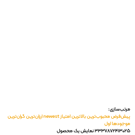
رژ ل
مرتب‌سازی:
پیش‌فرض
محبوب‌ترین
بالاترین امتیاز
newest
ارزان‌ترین
گران‌ترین
موجودها اول
3337872413025
نمایش یک محصول