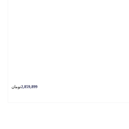
2,859,899
تومان