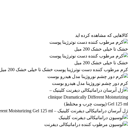
مرتب‌سازی محصولات
مرتب‌سازی:
پیش‌فرض
محبوب‌ترین
بالاترین امتیاز
newest
ارزان‌ترین
گران‌ترین
کالاهایی که مشاهده کرده اید
کرم مرطوب کننده دست نوترژینا پوست خشک تا خیلی خشک 200 میل
کرم دور چشم نوروژینا مدل هیدرو بوست
ژل آبرسان دراماتیکالی دیفرنت کلینیک – clinique Dramatically Different Moisturizing Gel 125 ml (پوست چرب و مختلط)