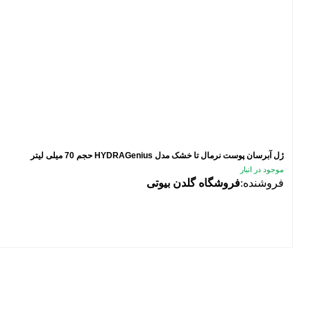
ژل آبرسان پوست نرمال تا خشک مدل HYDRAGenius حجم 70 میلی لیتر
موجود در انبار
فروشنده:
فروشگاه گلدن بیوتی
فیلتر محصولات
فیلتر براساس قیمت:
از
تا
تومان