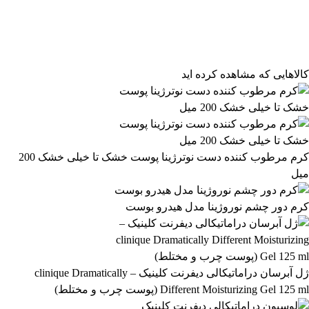
فیلتر محصولات
فیلتر براساس قیمت:
از
تا
تومان
مرتب‌سازی محصولات
کالاهایی که مشاهده کرده اید
مرتب‌سازی:
491,799 تومان
پیش‌فرض
محبوب‌ترین
491,800 تومان
بالاترین امتیاز
newest
ارزان‌ترین
گران‌ترین
اعمال فیلتر قیمت
موجودها اول
وضعیت کالا
نمایش کالاهای موجود
کرم مرطوب کننده دست نوترژینا پوست خشک تا خیلی خشک 200
میل
فیلتر بر اساس برند:
Romance
کرم دور چشم نوروژینا مدل هیدرو بوست
1
فیلتر بر اساس دسته بندی:
آرایشی و بهداشتی
بهداشتی و پوستی
303
558
ژل آبرسان دراماتیکالی دیفرنت کلینیک – clinique Dramatically
Different Moisturizing Gel 125 ml (پوست چرب و مختلط)
رژ لب مدادی لچیک