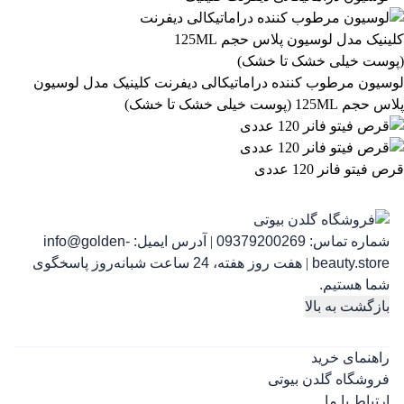
863,399
تومان
لوسیون مرطوب کننده دراماتیکالی دیفرنت کلینیک مدل لوسیون
پلاس حجم 125ML (پوست خیلی خشک تا خشک)
قرص فیتو فانر 120 عددی
شماره تماس:
09379200269
|
آدرس ایمیل:
info@golden-
رژ ل
beauty.store
|
هفت روز هفته، 24 ساعت شبانه‌روز پاسخگوی
شما هستیم.
بازگشت به بالا
راهنمای خرید
فروشگاه گلدن بیوتی
ارتباط با ما