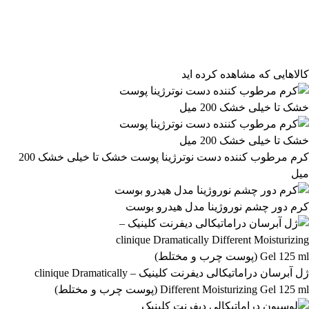
فیلتر محصولات
فیلتر براساس قیمت:
از
تا
تومان
مرتب‌سازی محصولات
کالاهایی که مشاهده کرده اید
مرتب‌سازی:
863,399 تومان
پیش‌فرض
محبوب‌ترین
863,400 تومان
بالاترین امتیاز
newest
ارزان‌ترین
گران‌ترین
اعمال فیلتر قیمت
موجودها اول
وضعیت کالا
نمایش کالاهای موجود
کرم مرطوب کننده دست نوترژینا پوست خشک تا خیلی خشک 200
میل
فیلتر بر اساس برند:
Le Chic
کرم دور چشم نوروژینا مدل هیدرو بوست
4
فیلتر بر اساس دسته بندی:
آرایشی و بهداشتی
بهداشتی و پوستی
303
558
ژل آبرسان دراماتیکالی دیفرنت کلینیک – clinique Dramatically
Different Moisturizing Gel 125 ml (پوست چرب و مختلط)
رژ لب مدادی لچیک