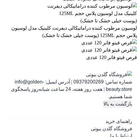
863,399
تومان
لوسیون مرطوب کننده دراماتیکالی دیفرنت کلینیک مدل لوسیون
پلاس حجم 125ML (پوست خیلی خشک تا خشک)
قرص فیتو فانر 120 عددی
شماره تماس:
09379200269
|
آدرس ایمیل:
info@golden-
رژ ل
beauty.store
|
هفت روز هفته، 24 ساعت شبانه‌روز پاسخگوی
شما هستیم.
بازگشت به بالا
راهنمای خرید
فروشگاه گلدن بیوتی
ارتباط با ما