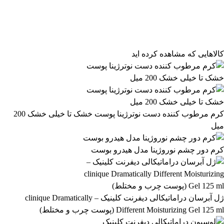
فیلتر محصولات
فیلتر براساس قیمت:
از
تا
تومان
مرتب‌سازی محصولات
کالاهایی که مشاهده کرده اید
مرتب‌سازی:
5,927,499 تومان
پیش‌فرض
محبوب‌ترین
5,927,500 تومان
بالاترین امتیاز
newest
ارزان‌ترین
گران‌ترین
اعمال فیلتر قیمت
موجودها اول
وضعیت کالا
نمایش کالاهای موجود
کرم مرطوب کننده دست نوترژینا پوست خشک تا خیلی خشک 200
میل
فیلتر بر اساس برند:
LAttafa
کرم دور چشم نوروژینا مدل هیدرو بوست
27
فیلتر بر اساس دسته بندی:
آرایشی و بهداشتی
بهداشتی و پوستی
303
558
ژل آبرسان دراماتیکالی دیفرنت کلینیک – clinique Dramatically
Different Moisturizing Gel 125 ml (پوست چرب و مختلط)
رژ لب مدادی لچیک