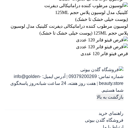
863,399
تومان
لوسیون مرطوب کننده دراماتیکالی دیفرنت کلینیک مدل لوسیون
پلاس حجم 125ML (پوست خیلی خشک تا خشک)
قرص فیتو فانر 120 عددی
شماره تماس:
09379200269
|
آدرس ایمیل:
info@golden-
رژ ل
beauty.store
|
هفت روز هفته، 24 ساعت شبانه‌روز پاسخگوی
شما هستیم.
بازگشت به بالا
راهنمای خرید
فروشگاه گلدن بیوتی
ارتباط با ما