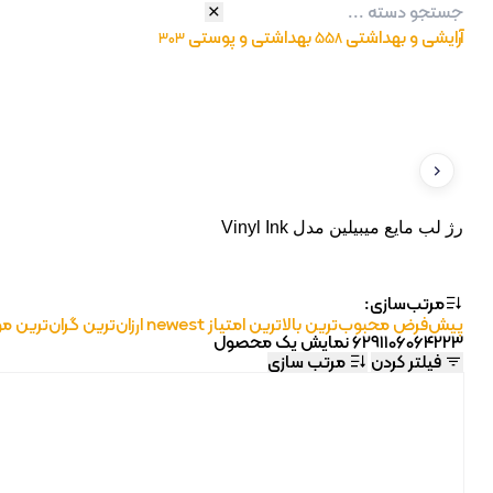
آرایشی و بهداشتی
بهداشتی و پوستی
303
558
رژ لب مایع میبیلین مدل Vinyl Ink
مان
مرتب‌سازی:
پیش‌فرض
محبوب‌ترین
بالاترین امتیاز
newest
ارزان‌ترین
گران‌ترین
مو
6291106064223
نمایش یک محصول
فیلتر کردن
مرتب سازی