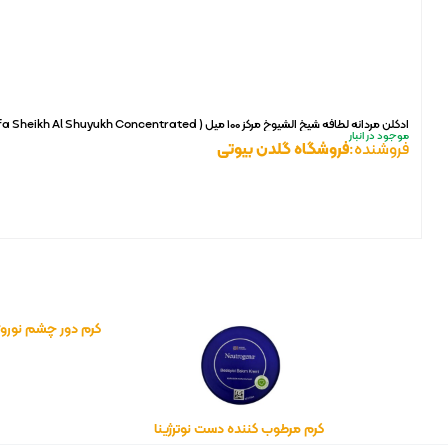
ادکلن مردانه لطافه شیخ الشیوخ مرکز 100 میل ( Lattafa Sheikh Al Shuyukh Concentrated)
موجود در انبار
فروشنده:
فروشگاه گلدن بیوتی
کرم دور چشم نوروژ
بوس
کرم مرطوب کننده دست نوترژینا