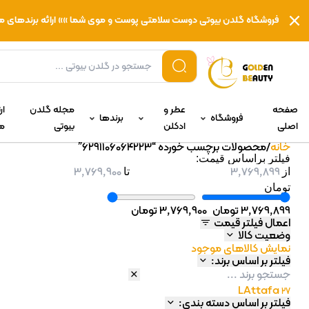
فروشگاه گلدن بیوتی دوست سلامتی پوست و موی شما »» ارائه برندهای معتبر
صفحه
عطر و
مجله گلدن
ار
فروشگاه
برندها
اصلی
ادکلن
بیوتی
ما
خانه
/
محصولات برچسب خورده “6291106064223”
فیلتر براساس قیمت:
از
تا
تومان
3,769,899 تومان
3,769,900 تومان
اعمال فیلتر قیمت
وضعیت کالا
نمایش کالاهای موجود
فیلتر بر اساس برند:
LAttafa
27
فیلتر بر اساس دسته بندی: