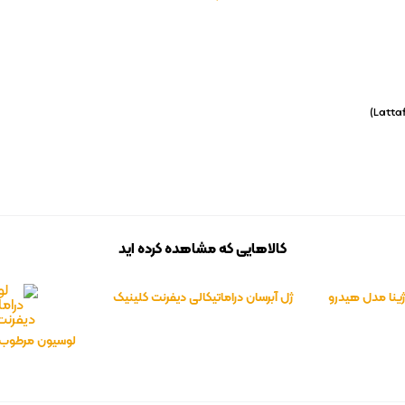
کالاهایی که مشاهده کرده اید
ینا مدل هیدرو
ژل آبرسان دراماتیکالی دیفرنت کلینیک
ت
– clinique Dramatically
لوسیون مرطوب ک
Different Moisturizing Gel 125
دیفرنت کلینیک 
ml (پوست چرب و مختلط)
حجم 