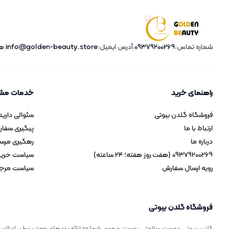
پوست خشک تا خیلی خشک 200
میل
شماره تماس:
09379200269
آدرس ایمیل:
info@golden-beauty.store
هفت ر
|
|
راهنمای خرید
خدمات مشت
فروشگاه گلدن بیوتی
سئوالی دارید
ارتباط با ما
پیگیری سفا
درباره ما
رهگیری مرس
09379200269 (هفت روز هفته؛ 24 ساعته)
سیاست حری
رویه ارسال سفارش
سیاست مرجو
فروشگاه گلدن بیوتی