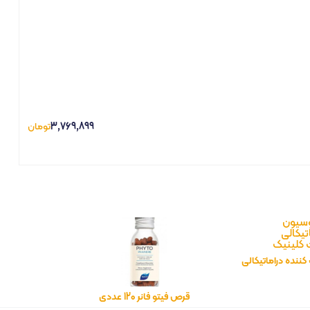
3,769,899
تومان
ننده دراماتیکالی
مدل لوسیون پلاس
قرص فیتو فانر 120 عددی
125ML (پوست خیلی خشک تا