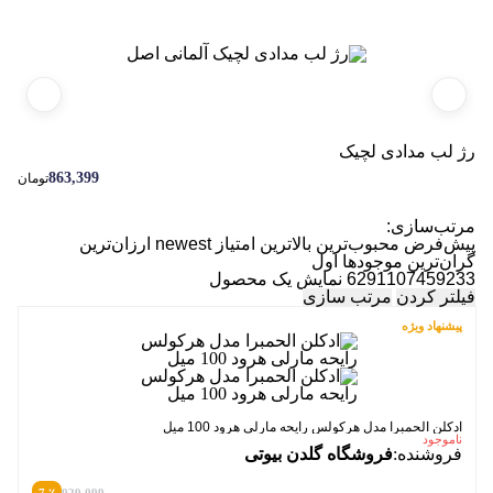
رژ لب مدادی لچیک
رژ ل
863,399
تومان
مرتب‌سازی:
پیش‌فرض
محبوب‌ترین
بالاترین امتیاز
newest
ارزان‌ترین
گران‌ترین
موجودها اول
6291107459233
نمایش یک محصول
فیلتر کردن
مرتب سازی
پیشنهاد ویژه
ادکلن الحمبرا مدل هرکولس رایحه مارلی هرود 100 میل
ناموجود
فروشنده:
فروشگاه گلدن بیوتی