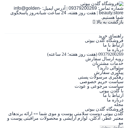
شماره تماس:
09379200269
|
آدرس ایمیل:
info@golden-
beauty.store
|
هفت روز هفته، 24 ساعت شبانه‌روز پاسخگوی
شما هستیم.
بازگشت به بالا
راهنمای خرید
فروشگاه گلدن بیوتی
ارتباط با ما
درباره ما
09379200269 (هفت روز هفته؛ 24 ساعته)
رویه ارسال سفارش
خدمات مشتریان
سئوالی دارید؟
پیگیری سفارش
رهگیری مرسولات پستی
سیاست حریم خصوصی
سیاست مرجوعی و عودت
با گلدن بیوتی
ارتباط با ما
درباره ما
مجله
فروشگاه گلدن بیوتی
گلدن بیوتی دوست سلامتی پوست و موی شما »» ارائه برندهای
معتبر عطر، ادکلن، لوازم آرایشی و محصولات مراقبتی پوست و
مو
نمایش بیشتر