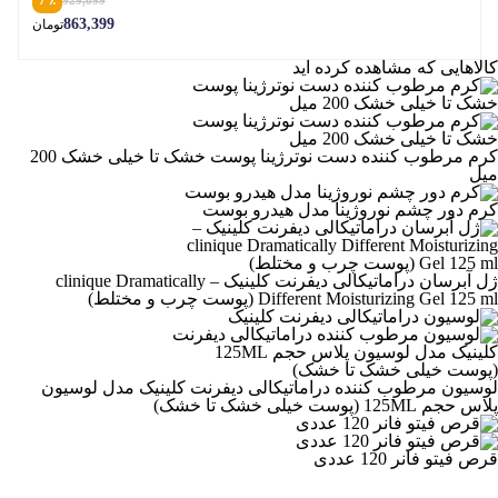
٪ 7
929,099
863,399
تومان
کالاهایی که مشاهده کرده اید
کرم مرطوب کننده دست نوترژینا پوست خشک تا خیلی خشک 200
میل
کرم دور چشم نوروژینا مدل هیدرو بوست
ژل آبرسان دراماتیکالی دیفرنت کلینیک – clinique Dramatically
Different Moisturizing Gel 125 ml (پوست چرب و مختلط)
لوسیون مرطوب کننده دراماتیکالی دیفرنت کلینیک مدل لوسیون
پلاس حجم 125ML (پوست خیلی خشک تا خشک)
قرص فیتو فانر 120 عددی