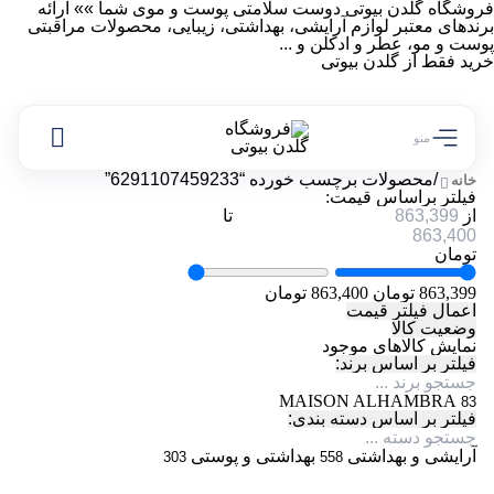
فروشگاه گلدن بیوتی دوست سلامتی پوست و موی شما »» ارائه
برندهای معتبر لوازم آرایشی، بهداشتی، زیبایی، محصولات مراقبتی
پوست و مو، عطر و ادکلن و ...
خرید فقط از گلدن بیوتی
منو
/
محصولات برچسب خورده “6291107459233”
خانه
فیلتر براساس قیمت:
از
تا
تومان
863,399 تومان
863,400 تومان
اعمال فیلتر قیمت
وضعیت کالا
نمایش کالاهای موجود
فیلتر بر اساس برند:
MAISON ALHAMBRA
83
فیلتر بر اساس دسته بندی:
آرایشی و بهداشتی
بهداشتی و پوستی
303
558