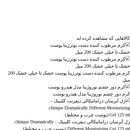
فیلتر محصولات
فیلتر براساس قیمت:
از
تا
تومان
مرتب‌سازی محصولات
کالاهایی که مشاهده کرده اید
مرتب‌سازی:
511,499 تومان
پیش‌فرض
محبوب‌ترین
511,500 تومان
بالاترین امتیاز
newest
ارزان‌ترین
گران‌ترین
اعمال فیلتر قیمت
موجودها اول
وضعیت کالا
نمایش کالاهای موجود
کرم مرطوب کننده دست نوترژینا پوست خشک تا خیلی خشک 200
میل
فیلتر بر اساس برند:
SHEGLAM
کرم دور چشم نوروژینا مدل هیدرو بوست
45
فیلتر بر اساس دسته بندی:
آرایشی و بهداشتی
بهداشتی و پوستی
303
558
ژل آبرسان دراماتیکالی دیفرنت کلینیک – clinique Dramatically
Different Moisturizing Gel 125 ml (پوست چرب و مختلط)