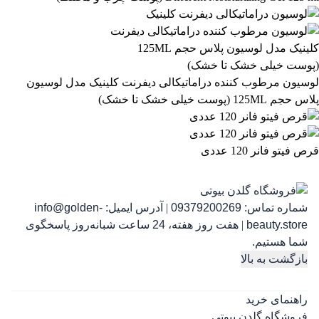
رژ لب مدادی لچیک
863,399
تومان
لوسیون مرطوب کننده دراماتیکالی دیفرنت کلینیک مدل لوسیون
پلاس حجم 125ML (پوست خیلی خشک تا خشک)
قرص فیتو فانر 120 عددی
شماره تماس:
09379200269
|
آدرس ایمیل:
info@golden-
رژ ل
beauty.store
|
هفت روز هفته، 24 ساعت شبانه‌روز پاسخگوی
شما هستیم.
بازگشت به بالا
راهنمای خرید
فروشگاه گلدن بیوتی