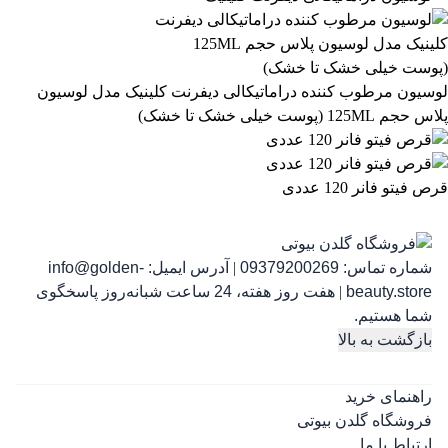
863,399
تومان
لوسیون مرطوب کننده دراماتیکالی دیفرنت کلینیک مدل لوسیون
پلاس حجم 125ML (پوست خیلی خشک تا خشک)
قرص فیتو فانر 120 عددی
شماره تماس:
09379200269
|
آدرس ایمیل:
info@golden-
رژ ل
beauty.store
|
هفت روز هفته، 24 ساعت شبانه‌روز پاسخگوی
شما هستیم.
بازگشت به بالا
راهنمای خرید
فروشگاه گلدن بیوتی
ارتباط با ما