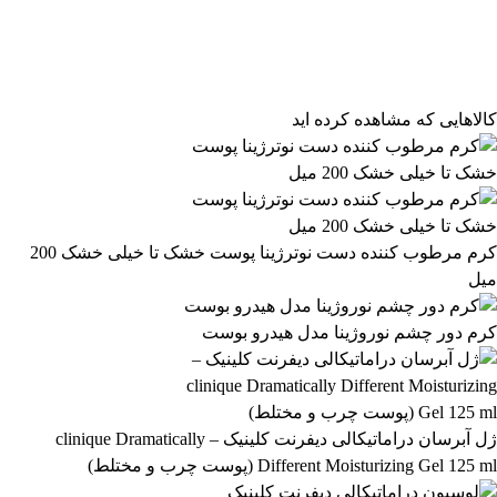
فیلتر محصولات
فیلتر براساس قیمت:
از
تا
تومان
مرتب‌سازی محصولات
کالاهایی که مشاهده کرده اید
مرتب‌سازی:
1,507,899 تومان
پیش‌فرض
محبوب‌ترین
1,507,900 تومان
بالاترین امتیاز
newest
ارزان‌ترین
گران‌ترین
اعمال فیلتر قیمت
موجودها اول
وضعیت کالا
نمایش کالاهای موجود
کرم مرطوب کننده دست نوترژینا پوست خشک تا خیلی خشک 200
میل
فیلتر بر اساس برند:
SHEGLAM
کرم دور چشم نوروژینا مدل هیدرو بوست
45
فیلتر بر اساس دسته بندی:
آرایشی و بهداشتی
بهداشتی و پوستی
303
558
ژل آبرسان دراماتیکالی دیفرنت کلینیک – clinique Dramatically
Different Moisturizing Gel 125 ml (پوست چرب و مختلط)
رژ لب مدادی لچیک