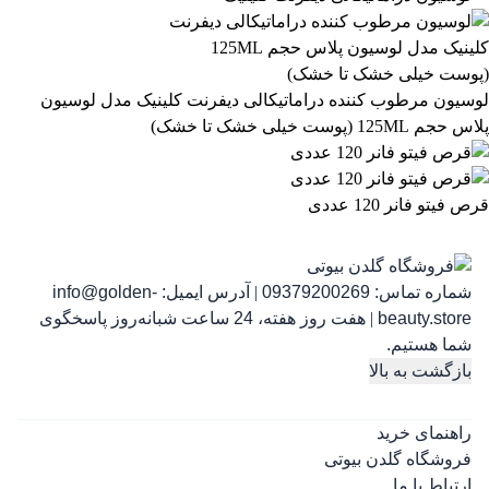
863,399
تومان
لوسیون مرطوب کننده دراماتیکالی دیفرنت کلینیک مدل لوسیون
پلاس حجم 125ML (پوست خیلی خشک تا خشک)
قرص فیتو فانر 120 عددی
شماره تماس:
09379200269
|
آدرس ایمیل:
info@golden-
رژ ل
beauty.store
|
هفت روز هفته، 24 ساعت شبانه‌روز پاسخگوی
شما هستیم.
بازگشت به بالا
راهنمای خرید
فروشگاه گلدن بیوتی
ارتباط با ما