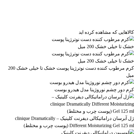
فیلتر محصولات
فیلتر براساس قیمت:
از
تا
تومان
مرتب‌سازی محصولات
کالاهایی که مشاهده کرده اید
مرتب‌سازی:
502,399 تومان
پیش‌فرض
محبوب‌ترین
502,400 تومان
بالاترین امتیاز
newest
ارزان‌ترین
گران‌ترین
اعمال فیلتر قیمت
موجودها اول
وضعیت کالا
نمایش کالاهای موجود
کرم مرطوب کننده دست نوترژینا پوست خشک تا خیلی خشک 200
میل
فیلتر بر اساس برند:
SHEGLAM
کرم دور چشم نوروژینا مدل هیدرو بوست
45
فیلتر بر اساس دسته بندی:
آرایشی و بهداشتی
بهداشتی و پوستی
303
558
ژل آبرسان دراماتیکالی دیفرنت کلینیک – clinique Dramatically
Different Moisturizing Gel 125 ml (پوست چرب و مختلط)
رژ لب مدادی لچیک