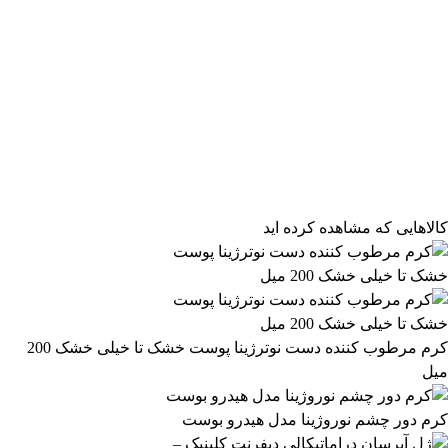
فیلتر محصولات
فیلتر براساس قیمت:
از
تا
تومان
مرتب‌سازی محصولات
کالاهایی که مشاهده کرده اید
مرتب‌سازی:
2,163,499 تومان
پیش‌فرض
محبوب‌ترین
2,163,500 تومان
بالاترین امتیاز
newest
ارزان‌ترین
گران‌ترین
اعمال فیلتر قیمت
موجودها اول
وضعیت کالا
نمایش کالاهای موجود
کرم مرطوب کننده دست نوترژینا پوست خشک تا خیلی خشک 200
میل
فیلتر بر اساس برند:
HairTamin
کرم دور چشم نوروژینا مدل هیدرو بوست
5
فیلتر بر اساس دسته بندی: