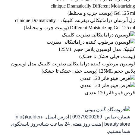
آرایشی و بهداشتی
بهداشتی و پوستی
303
558
ژل آبرسان دراماتیکالی دیفرنت کلینیک – clinique Dramatically
Different Moisturizing Gel 125 ml (پوست چرب و مختلط)
رژ لب مدادی لچیک
863,399
تومان
لوسیون مرطوب کننده دراماتیکالی دیفرنت کلینیک مدل لوسیون
پلاس حجم 125ML (پوست خیلی خشک تا خشک)
قرص فیتو فانر 120 عددی
شماره تماس:
09379200269
|
آدرس ایمیل:
info@golden-
رژ ل
beauty.store
|
هفت روز هفته، 24 ساعت شبانه‌روز پاسخگوی
شما هستیم.