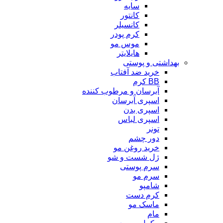
سایه
کانتور
کانسیلر
کرم پودر
موس مو
هایلایتر
بهداشتی و پوستی
خرید ضد آفتاب
BB کرم
آبرسان و مرطوب کننده
اسپری آبرسان
اسپری بدن
اسپری لباس
تونر
دور چشم
خرید روغن مو
ژل شست و شو
سرم پوستی
سرم مو
شامپو
کرم دست
ماسک مو
مام