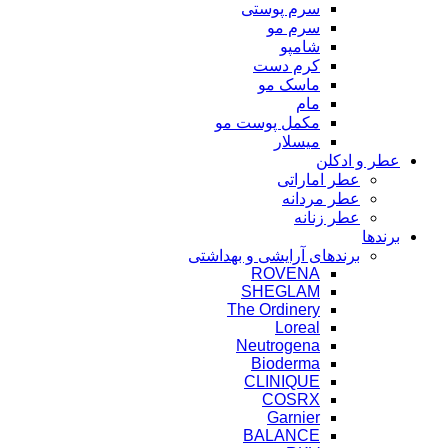
سرم پوستی
سرم مو
شامپو
کرم دست
ماسک مو
مام
مکمل پوست مو
میسلار
عطر و ادکلن
عطر اماراتی
عطر مردانه
عطر زنانه
برندها
برندهای آرایشی و بهداشتی
ROVENA
SHEGLAM
The Ordinery
Loreal
Neutrogena
Bioderma
CLINIQUE
COSRX
Garnier
BALANCE