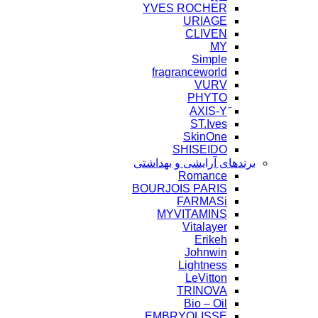
YVES ROCHER
URIAGE
CLIVEN
MY
Simple
fragranceworld
VURV
PHYTO
ST.Ives
SkinOne
SHISEIDO
برندهای آرایشی و بهداشتی
Romance
BOURJOIS PARIS
FARMASi
MYVITAMINS
Vitalayer
Erikeh
Johnwin
Lightness
LeVitton
TRINOVA
Bio – Oil
EMBRYOLISSE