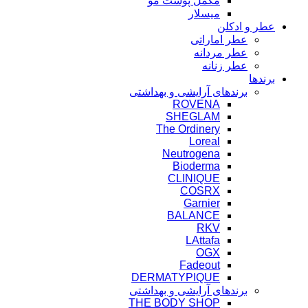
مکمل پوست مو
میسلار
عطر و ادکلن
عطر اماراتی
عطر مردانه
عطر زنانه
برندها
برندهای آرایشی و بهداشتی
ROVENA
SHEGLAM
The Ordinery
Loreal
Neutrogena
Bioderma
CLINIQUE
COSRX
Garnier
BALANCE
RKV
LAttafa
OGX
Fadeout
DERMATYPIQUE
برندهای آرایشی و بهداشتی
THE BODY SHOP