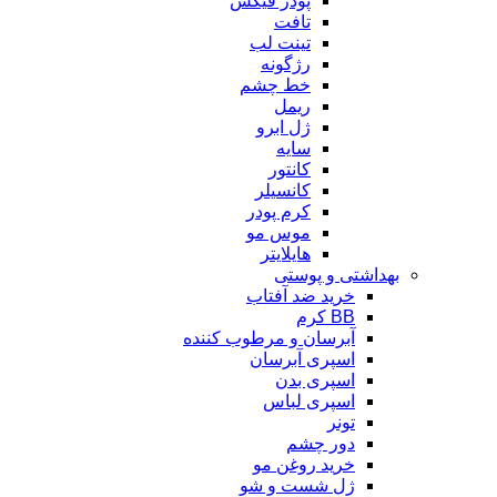
پودر فیکس
تافت
تینت لب
رژگونه
خط چشم
ریمل
ژل ابرو
سایه
کانتور
کانسیلر
کرم پودر
موس مو
هایلایتر
بهداشتی و پوستی
خرید ضد آفتاب
BB کرم
آبرسان و مرطوب کننده
اسپری آبرسان
اسپری بدن
اسپری لباس
تونر
دور چشم
خرید روغن مو
ژل شست و شو