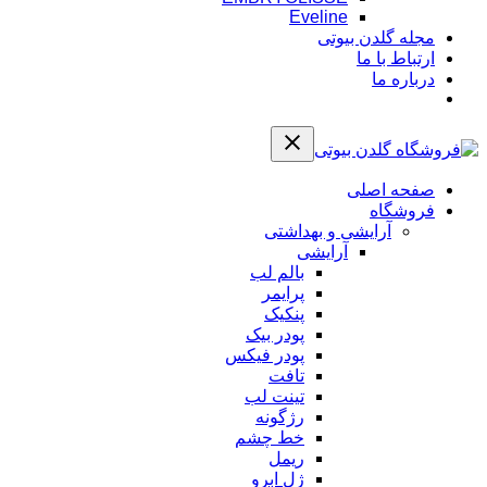
Eveline
مجله گلدن بیوتی
ارتباط با ما
درباره ما
صفحه اصلی
فروشگاه
آرایشی و بهداشتی
آرایشی
بالم لب
پرایمر
پنکیک
پودر بیک
پودر فیکس
تافت
تینت لب
رژگونه
خط چشم
ریمل
ژل ابرو