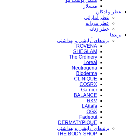
مکمل پوست مو
میسلار
عطر و ادکلن
عطر اماراتی
عطر مردانه
عطر زنانه
برندها
برندهای آرایشی و بهداشتی
ROVENA
SHEGLAM
The Ordinery
Loreal
Neutrogena
Bioderma
CLINIQUE
COSRX
Garnier
BALANCE
RKV
LAttafa
OGX
Fadeout
DERMATYPIQUE
برندهای آرایشی و بهداشتی
THE BODY SHOP