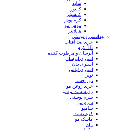
سایه
کانتور
کانسیلر
کرم پودر
موس مو
هایلایتر
بهداشتی و پوستی
خرید ضد آفتاب
BB کرم
آبرسان و مرطوب کننده
اسپری آبرسان
اسپری بدن
اسپری لباس
تونر
دور چشم
خرید روغن مو
ژل شست و شو
سرم پوستی
سرم مو
شامپو
کرم دست
ماسک مو
مام