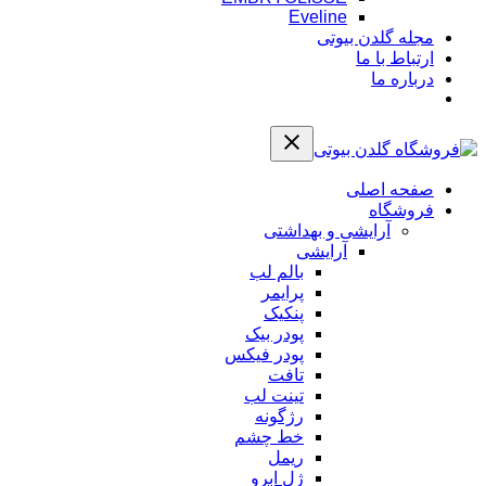
Eveline
مجله گلدن بیوتی
ارتباط با ما
درباره ما
صفحه اصلی
فروشگاه
آرایشی و بهداشتی
آرایشی
بالم لب
پرایمر
پنکیک
پودر بیک
پودر فیکس
تافت
تینت لب
رژگونه
خط چشم
ریمل
ژل ابرو