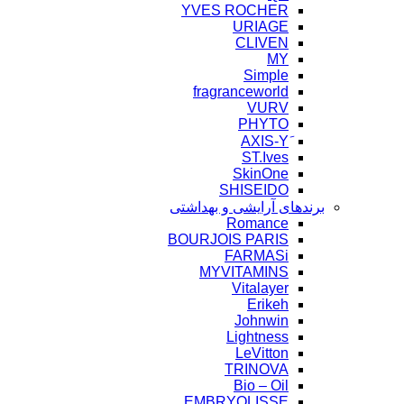
YVES ROCHER
URIAGE
CLIVEN
MY
Simple
fragranceworld
VURV
PHYTO
ST.Ives
SkinOne
SHISEIDO
برندهای آرایشی و بهداشتی
Romance
BOURJOIS PARIS
FARMASi
MYVITAMINS
Vitalayer
Erikeh
Johnwin
Lightness
LeVitton
TRINOVA
Bio – Oil
EMBRYOLISSE