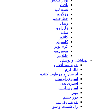
پودر فیکس
تافت
تینت لب
رژگونه
خط چشم
ریمل
ژل ابرو
سایه
کانتور
کانسیلر
کرم پودر
موس مو
هایلایتر
بهداشتی و پوستی
خرید ضد آفتاب
BB کرم
آبرسان و مرطوب کننده
اسپری آبرسان
اسپری بدن
اسپری لباس
تونر
دور چشم
خرید روغن مو
ژل شست و شو